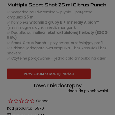
Multiple Sport Shot 25 ml Citrus Punch
✅ Wygodna multiwitamina w płynie – poręczna
ampułka
25 ml
.
✅ Kompleks
witamin z grupy B
+
minerały Albion™
(m.in. magnez, cynk, miedź, mangan).
✅ Dodatkowo
inulina
i
ekstrakt zielonej herbaty (EGCG
55%)
.
✅
Smak Citrus Punch
– przyjemny, orzeźwiający profil.
✅ Szklana, jednoporcjowa ampułka – bez kapsułek i bez
shakera.
✅ Czytelne porcjowanie – jedna cała ampułka na dzień.
POWIADOM O DOSTĘPNOŚCI
towar niedostępny
dodaj do przechowalni
Ocena:
Kod produktu:
5570