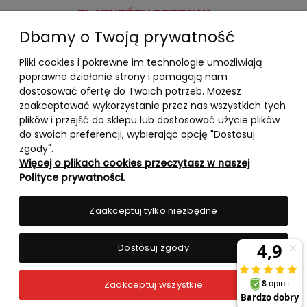
PŁATNOŚCI I DOSTAWA
Dbamy o Twoją prywatność
INFORMACJE
Pliki cookies i pokrewne im technologie umożliwiają
O NAS
poprawne działanie strony i pomagają nam
dostosować ofertę do Twoich potrzeb. Możesz
zaakceptować wykorzystanie przez nas wszystkich tych
plików i przejść do sklepu lub dostosować użycie plików
do swoich preferencji, wybierając opcję "Dostosuj
zgody".
Więcej o plikach cookies przeczytasz w naszej
Polityce prywatności.
Zaakceptuj tylko niezbędne
Dostosuj zgody
Pokaż pełną wersję strony
Zaakceptuj wszystkie