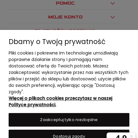
POMOC
MOJE KONTO
PŁATNOŚCI I DOSTAWA
Dbamy o Twoją prywatność
INFORMACJE
Pliki cookies i pokrewne im technologie umożliwiają
O NAS
poprawne działanie strony i pomagają nam
dostosować ofertę do Twoich potrzeb. Możesz
zaakceptować wykorzystanie przez nas wszystkich tych
plików i przejść do sklepu lub dostosować użycie plików
do swoich preferencji, wybierając opcję "Dostosuj
zgody".
Więcej o plikach cookies przeczytasz w naszej
Polityce prywatności.
Zaakceptuj tylko niezbędne
Dostosuj zgody