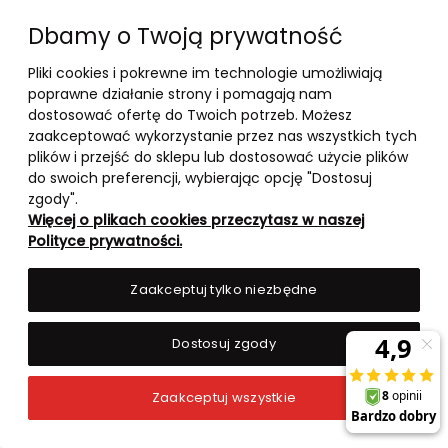
Dbamy o Twoją prywatność
Pliki cookies i pokrewne im technologie umożliwiają
10-03-2026
poprawne działanie strony i pomagają nam
-
dostosować ofertę do Twoich potrzeb. Możesz
zaakceptować wykorzystanie przez nas wszystkich tych
RANKING TOP 5 – BOOSTERY
plików i przejść do sklepu lub dostosować użycie plików
TESTOSTERONU 2026
do swoich preferencji, wybierając opcję "Dostosuj
zgody".
Więcej o plikach cookies przeczytasz w naszej
czytaj całość »
Polityce prywatności.
Zaakceptuj tylko niezbędne
Dostosuj zgody
Zaakceptuj wszystkie