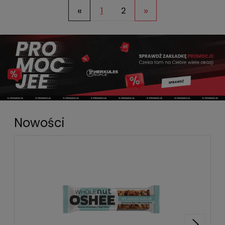
«
»
1
2
Nowości