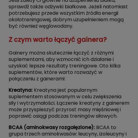
Jeśli zależy Ci głównie na uzupełnieniu białka,
sprawdź także
odżywki białkowe
. Jeżeli natomiast
potrzebujesz przede wszystkim źródła energii
okołotreningowej, dobrym uzupełnieniem mogą
być również
węglowodany
.
Z czym warto łączyć gainera?
Gainery można skutecznie łączyć z różnymi
suplementami, aby wzmocnić ich działanie i
uzyskać lepsze rezultaty treningowe. Oto kilka
suplementów, które warto rozważyć w
połączeniu z gainerami:
Kreatyna
:
Kreatyna jest popularnym
suplementem stosowanym w celu zwiększenia
siły i wytrzymałości. Łączenie kreatyny z gainerem
może przyspieszyć przyrost masy mięśniowej i
poprawić osiągi podczas treningów siłowych.
BCAA
(aminokwasy rozgałęzione):
BCAA to
grupa trzech aminokwasów: leucyny, izoleucyny i