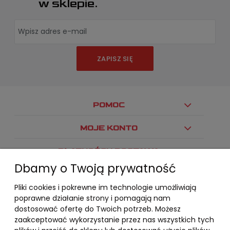
w sklepie.
ZAPISZ SIĘ
POMOC
MOJE KONTO
PŁATNOŚCI I DOSTAWA
Dbamy o Twoją prywatność
INFORMACJE
Pliki cookies i pokrewne im technologie umożliwiają
O NAS
poprawne działanie strony i pomagają nam
dostosować ofertę do Twoich potrzeb. Możesz
zaakceptować wykorzystanie przez nas wszystkich tych