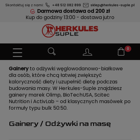
Skontaktuj się z nami:
+48 512 082 899
sklep@herkules-suple.pl
Darmowa dostawa od 200 zł
Kup do godziny 13:00 - dostawa jutro
Gainery
to odżywki węglowodanowo-białkowe
dla osób, które chcą łatwiej zwiększyć
kaloryczność diety i uzupełnić dietę podczas
budowania masy. W Herkules-Suple znajdziesz
gainery marek Olimp, BioTechUSA, Scitec
Nutrition i ActivLab – od
klasycznych masówek
po
formuły typu
bulk 50:50
.
Gainery / Odżywki na masę