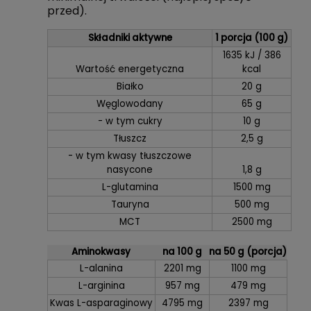
przed).
Składniki aktywne
1 porcja (100 g)
1635 kJ / 386
Wartość energetyczna
kcal
Białko
20 g
Węglowodany
65 g
- w tym cukry
10 g
Tłuszcz
2,5 g
- w tym kwasy tłuszczowe
nasycone
1,8 g
L-glutamina
1500 mg
Tauryna
500 mg
MCT
2500 mg
Aminokwasy
na 100 g
na 50 g (porcja)
L-alanina
2201 mg
1100 mg
L-arginina
957 mg
479 mg
Kwas L-asparaginowy
4795 mg
2397 mg