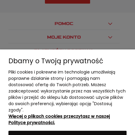
POMOC
MOJE KONTO
PŁATNOŚCI I DOSTAWA
Dbamy o Twoją prywatność
INFORMACJE
Pliki cookies i pokrewne im technologie umożliwiają
O NAS
poprawne działanie strony i pomagają nam
dostosować ofertę do Twoich potrzeb. Możesz
zaakceptować wykorzystanie przez nas wszystkich tych
plików i przejść do sklepu lub dostosować użycie plików
do swoich preferencji, wybierając opcję "Dostosuj
zgody".
Więcej o plikach cookies przeczytasz w naszej
Polityce prywatności.