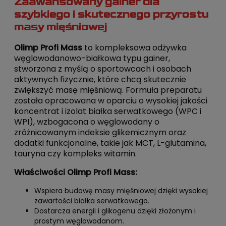
Zaawansowany gainer dla
szybkiego i skutecznego przyrostu
masy mięśniowej
Olimp Profi Mass
to kompleksowa odżywka
węglowodanowo-białkowa typu gainer,
stworzona z myślą o sportowcach i osobach
aktywnych fizycznie, które chcą skutecznie
zwiększyć masę mięśniową. Formuła preparatu
została opracowana w oparciu o wysokiej jakości
koncentrat i izolat białka serwatkowego (WPC i
WPI), wzbogacona o węglowodany o
zróżnicowanym indeksie glikemicznym oraz
dodatki funkcjonalne, takie jak MCT, L-glutamina,
tauryna czy kompleks witamin.
Właściwości Olimp Profi Mass:
Wspiera budowę masy mięśniowej dzięki wysokiej
zawartości białka serwatkowego.
Dostarcza energii i glikogenu dzięki złożonym i
prostym węglowodanom.