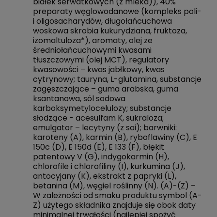
białek serwatkowych (z mleka)), 40%
preparaty węglowodanowe (kompleks poli-
i oligosacharydów, długołańcuchowa
woskowa skrobia kukurydziana, fruktoza,
izomaltuloza*), aromaty, olej ze
średniołańcuchowymi kwasami
tłuszczowymi (olej MCT), regulatory
kwasowości – kwas jabłkowy, kwas
cytrynowy; tauryna, L-glutamina, substancje
zagęszczające – guma arabska, guma
ksantanowa, sól sodowa
karboksymetylocelulozy; substancje
słodzące - acesulfam K, sukraloza;
emulgator – lecytyny (z soi); barwniki:
karoteny (A), karmin (B), ryboflawiny (C), E
150c (D), E 150d (E), E 133 (F), błękit
patentowy V (G), indygokarmin (H),
chlorofile i chlorofiliny (I), kurkumina (J),
antocyjany (K), ekstrakt z papryki (L),
betanina (M), węgiel roślinny (N). (A)-(Z) –
W zależności od smaku produktu symbol (A-
Z) użytego składnika znajduje się obok daty
minimalnej trwałości (najlepiej spożyć