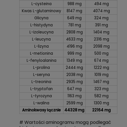
L-cysteina
988 mg
494 mg
Kwas L-glutaminowy
8147 mg
4074 mg
Glicyna
649 mg
324 mg
L-histydyna
781 mg
391 mg
L-izoleucyna
2808 mg
1404 mg
L-leucyna
4633 mg
2316 mg
L-lizyna
4196 mg
2098 mg
L-metionina
999 mg
500 mg
L-fenyloalanina
1349 mg
674 mg
L-prolina
2444 mg
1222 mg
L-seryna
2038 mg
1019 mg
L-treonina
2935 mg
1467 mg
L-tryptofan
647 mg
323 mg
L-tyrozyna
1163 mg
582 mg
L-walina
2599 mg
1300 mg
Aminokwasy łącznie
44328 mg
22164 mg
# Wartości aminogramu mogą podlegać