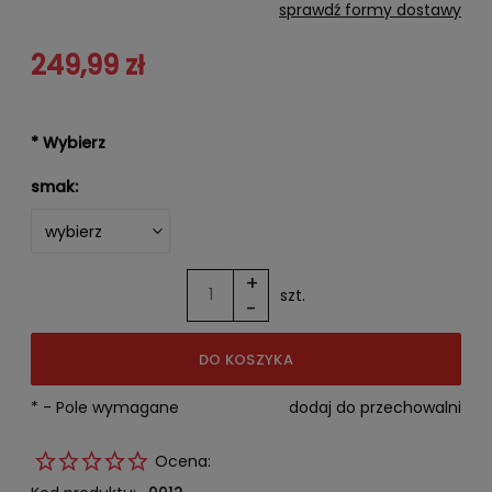
Cena nie zawiera ewentualnych kosztów płatności
sprawdź formy dostawy
249,99 zł
*
Wybierz
smak:
+
szt.
-
DO KOSZYKA
*
- Pole wymagane
dodaj do przechowalni
Ocena: