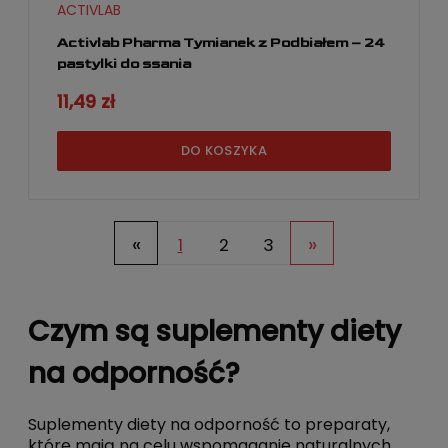
ACTIVLAB
Activlab Pharma Tymianek z Podbiałem – 24
pastylki do ssania
11,49 zł
DO KOSZYKA
«
»
1
2
3
Czym są suplementy diety
na odporność?
Suplementy diety na odporność to preparaty,
które mają na celu wspomaganie naturalnych