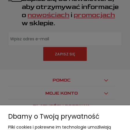
aby otrzymywać informacje
o
nowościach
i
promocjach
w sklepie.
ZAPISZ SIĘ
POMOC
MOJE KONTO
PŁATNOŚCI I DOSTAWA
Dbamy o Twoją prywatność
INFORMACJE
Pliki cookies i pokrewne im technologie umożliwiają