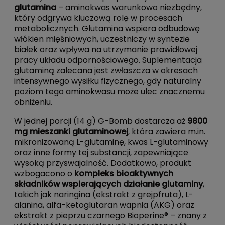
glutamina
– aminokwas warunkowo niezbędny,
który odgrywa kluczową rolę w procesach
metabolicznych. Glutamina wspiera odbudowę
włókien mięśniowych, uczestniczy w syntezie
białek oraz wpływa na utrzymanie prawidłowej
pracy układu odpornościowego. Suplementacja
glutaminą zalecana jest zwłaszcza w okresach
intensywnego wysiłku fizycznego, gdy naturalny
poziom tego aminokwasu może ulec znacznemu
obniżeniu.
W jednej porcji (14 g) G-Bomb dostarcza aż
9800
mg mieszanki glutaminowej
, która zawiera m.in.
mikronizowaną L-glutaminę, kwas L-glutaminowy
oraz inne formy tej substancji, zapewniające
wysoką przyswajalność. Dodatkowo, produkt
wzbogacono o
kompleks bioaktywnych
składników wspierających działanie glutaminy
,
takich jak naringina (ekstrakt z grejpfruta), L-
alanina, alfa-ketoglutaran wapnia (AKG) oraz
ekstrakt z pieprzu czarnego Bioperine® – znany z