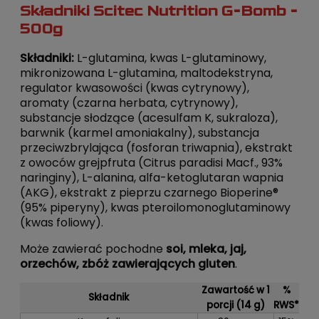
Składniki Scitec Nutrition G-Bomb -
500g
Składniki:
L-glutamina, kwas L-glutaminowy,
mikronizowana L-glutamina, maltodekstryna,
regulator kwasowości (kwas cytrynowy),
aromaty (czarna herbata, cytrynowy),
substancje słodzące (acesulfam K, sukraloza),
barwnik (karmel amoniakalny), substancja
przeciwzbrylająca (fosforan triwapnia), ekstrakt
z owoców grejpfruta (Citrus paradisi Macf., 93%
naringiny), L-alanina, alfa-ketoglutaran wapnia
(AKG), ekstrakt z pieprzu czarnego Bioperine®
(95% piperyny), kwas pteroilomonoglutaminowy
(kwas foliowy).
Może zawierać pochodne
soi, mleka, jaj,
orzechów, zbóż zawierających gluten
.
Zawartość w 1
%
Składnik
porcji (14 g)
RWS*