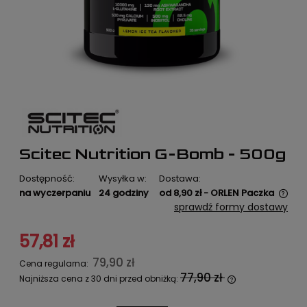
Scitec Nutrition G-Bomb - 500g
Dostępność:
Wysyłka w:
Dostawa:
na wyczerpaniu
24 godziny
od 8,90 zł
- ORLEN Paczka
Cena nie zawiera ewentualnych kosztów płatności
sprawdź formy dostawy
57,81 zł
79,90 zł
Cena regularna:
77,90 zł
Najniższa cena z 30 dni przed obniżką:
Jeżeli produkt jest sprzedawany
krócej niż 30 dni, wyświetlana jest