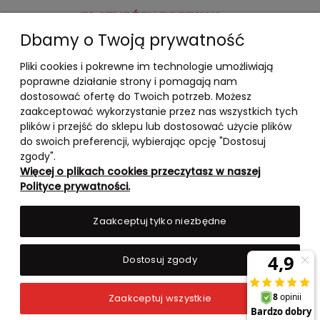
PŁATNOŚCI I DOSTAWA
Dbamy o Twoją prywatność
INFORMACJE
Pliki cookies i pokrewne im technologie umożliwiają
O NAS
poprawne działanie strony i pomagają nam
dostosować ofertę do Twoich potrzeb. Możesz
zaakceptować wykorzystanie przez nas wszystkich tych
plików i przejść do sklepu lub dostosować użycie plików
do swoich preferencji, wybierając opcję "Dostosuj
zgody".
Więcej o plikach cookies przeczytasz w naszej
Polityce prywatności.
Zaakceptuj tylko niezbędne
Dostosuj zgody
Pokaż pełną wersję strony
Zaakceptuj wszystkie