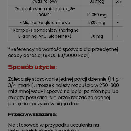
Kwas foliowy
30 mcg
15%
Opatentowana mieszanka „G-
BOMB”
10 050 mg
-
- Mieszanka glutaminowa
9800 mg
-
- Kompleks pomocniczy (naringina,
L-alanina, AKG, Bioperine®)
70 mg
-
*Referencyjna wartość spożycia dla przeciętnej
osoby dorosłej (8400 kJ/2000 kcal)
Sposób użycia:
Zaleca się stosowanie jednej porcji dziennie (14 g –
3/4 miarki). Proszek należy rozpuścić w 250-300
ml zimnej wody i spożyć najlepiej po treningu lub
między posiłkami. Nie przekraczać zalecanej
porcji do spożycia w ciągu dnia.
Przeciwwskazania:
Nie stosować w przypadku uczulenia na