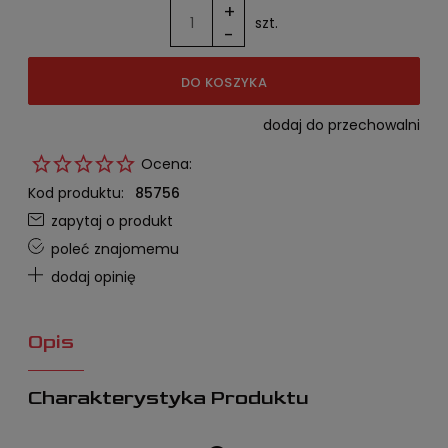
+
najniższa cena od momentu, kiedy
szt.
-
produkt pojawił się w sprzedaży.
DO KOSZYKA
dodaj do przechowalni
Ocena:
Kod produktu:
85756
zapytaj o produkt
poleć znajomemu
dodaj opinię
Opis
Charakterystyka Produktu