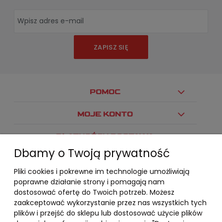
ZAPISZ SIĘ
POMOC
MOJE KONTO
PŁATNOŚCI I DOSTAWA
Dbamy o Twoją prywatność
INFORMACJE
Pliki cookies i pokrewne im technologie umożliwiają
O NAS
poprawne działanie strony i pomagają nam
dostosować ofertę do Twoich potrzeb. Możesz
zaakceptować wykorzystanie przez nas wszystkich tych
plików i przejść do sklepu lub dostosować użycie plików