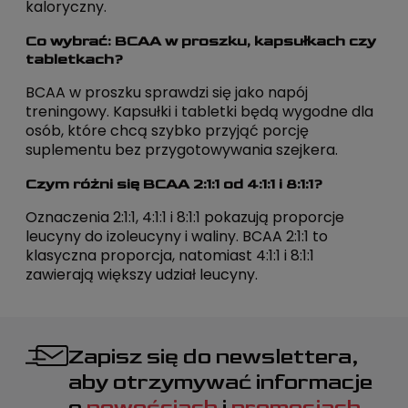
kaloryczny.
Co wybrać: BCAA w proszku, kapsułkach czy
tabletkach?
BCAA w proszku sprawdzi się jako napój
treningowy. Kapsułki i tabletki będą wygodne dla
osób, które chcą szybko przyjąć porcję
suplementu bez przygotowywania szejkera.
Czym różni się BCAA 2:1:1 od 4:1:1 i 8:1:1?
Oznaczenia 2:1:1, 4:1:1 i 8:1:1 pokazują proporcje
leucyny do izoleucyny i waliny. BCAA 2:1:1 to
klasyczna proporcja, natomiast 4:1:1 i 8:1:1
zawierają większy udział leucyny.
Zapisz się do newslettera,
aby otrzymywać informacje
o
nowościach
i
promocjach