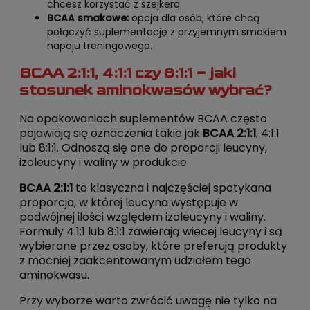
chcesz korzystać z szejkera.
BCAA smakowe:
opcja dla osób, które chcą
połączyć suplementację z przyjemnym smakiem
napoju treningowego.
BCAA 2:1:1, 4:1:1 czy 8:1:1 – jaki
stosunek aminokwasów wybrać?
Na opakowaniach suplementów BCAA często
pojawiają się oznaczenia takie jak
BCAA 2:1:1
, 4:1:1
lub 8:1:1. Odnoszą się one do proporcji leucyny,
izoleucyny i waliny w produkcie.
BCAA 2:1:1
to klasyczna i najczęściej spotykana
proporcja, w której leucyna występuje w
podwójnej ilości względem izoleucyny i waliny.
Formuły 4:1:1 lub 8:1:1 zawierają więcej leucyny i są
wybierane przez osoby, które preferują produkty
z mocniej zaakcentowanym udziałem tego
aminokwasu.
Przy wyborze warto zwrócić uwagę nie tylko na