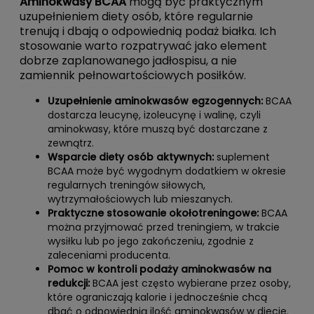
Aminokwasy BCAA
mogą być praktycznym
uzupełnieniem diety osób, które regularnie
trenują i dbają o odpowiednią podaż białka. Ich
stosowanie warto rozpatrywać jako element
dobrze zaplanowanego jadłospisu, a nie
zamiennik pełnowartościowych posiłków.
Uzupełnienie aminokwasów egzogennych:
BCAA
dostarcza leucynę, izoleucynę i walinę, czyli
aminokwasy, które muszą być dostarczane z
zewnątrz.
Wsparcie diety osób aktywnych:
suplement
BCAA może być wygodnym dodatkiem w okresie
regularnych treningów siłowych,
wytrzymałościowych lub mieszanych.
Praktyczne stosowanie okołotreningowe:
BCAA
można przyjmować przed treningiem, w trakcie
wysiłku lub po jego zakończeniu, zgodnie z
zaleceniami producenta.
Pomoc w kontroli podaży aminokwasów na
redukcji:
BCAA jest często wybierane przez osoby,
które ograniczają kalorie i jednocześnie chcą
dbać o odpowiednią ilość aminokwasów w diecie.