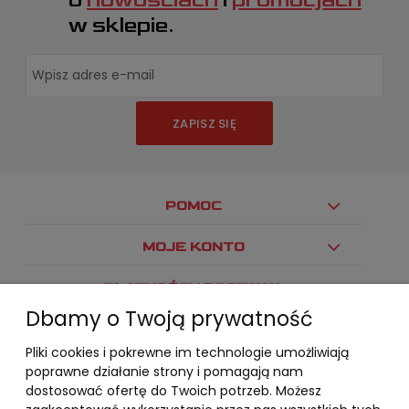
w sklepie.
ZAPISZ SIĘ
POMOC
MOJE KONTO
PŁATNOŚCI I DOSTAWA
Dbamy o Twoją prywatność
INFORMACJE
Pliki cookies i pokrewne im technologie umożliwiają
O NAS
poprawne działanie strony i pomagają nam
dostosować ofertę do Twoich potrzeb. Możesz