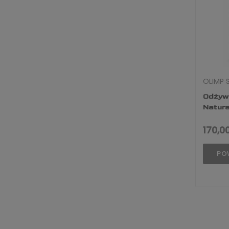
OLIMP 
Odżywk
Natura
600g
170,00
PO