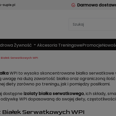
Darmowa dostawa 
-suple.pl
Zdrowa Żywność
Akcesoria Treningowe
Promocje
Nowoś
t Białek Serwatkowych WPI
iałka
WPI to wysoko skoncentrowane białko serwatkowe w
 uwagę na dużą zawartość białka oraz ograniczoną ilość c
ej diety zarówno po treningu, jak i pomiędzy posiłkami.
j dostępne
izolaty białka serwatkowego
, ich składy, sm
odżywkę WPI dopasowaną do swojej diety, częstotliwości 
t Białek Serwatkowych WPI