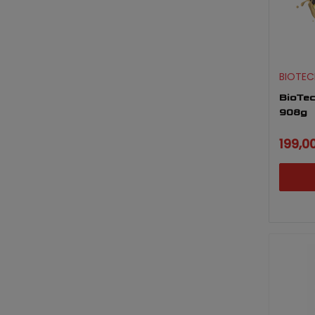
BIOTEC
BioTec
908g
199,00