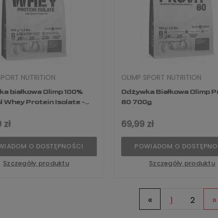
SPORT NUTRITION
OLIMP SPORT NUTRITION
a białkowa Olimp 100%
Odżywka Białkowa Olimp P
l Whey Protein Isolate -
80 700g
 zł
69,99 zł
WIADOM O DOSTĘPNOŚCI
POWIADOM O DOSTĘPNO
Szczegóły produktu
Szczegóły produktu
«
»
1
2