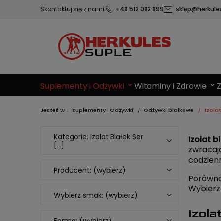
Skontaktuj się z nami:
+48 512 082 899
sklep@herkules
Suplementy i Odżywki
Witaminy i Zdrowie
Jesteś w
Suplementy i Odżywki
Odżywki białkowe
Izola
Kategorie: Izolat Białek Ser
Izolat b
[...]
zwracają
codzienn
Producent: (wybierz)
Porówna
Wybierz 
Wybierz smak: (wybierz)
Izola
Forma: (wybierz)