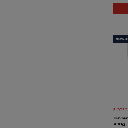
NOWO
BIOTEC
BioTec
900g