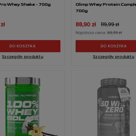
Pro Whey Shake - 700g
Olimp Whey Protein Comple
700g
zł
88,90 zł
119,99 zł
Najniższa cena:
69,99 zł
DO KOSZYKA
DO KOSZYKA
Szczegóły produktu
Szczegóły produktu