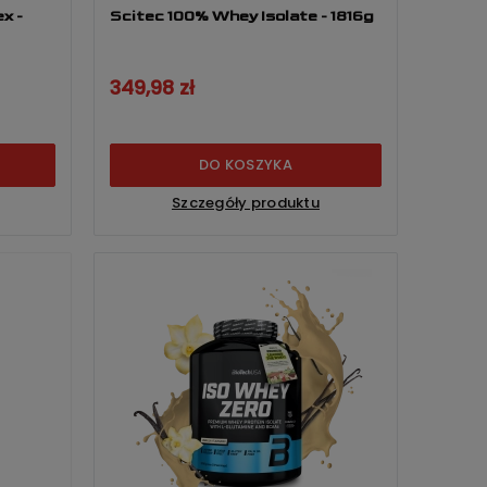
x -
Scitec 100% Whey Isolate - 1816g
349,98 zł
DO KOSZYKA
Szczegóły produktu