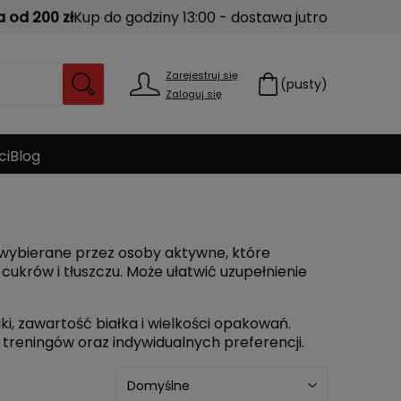
od 200 zł
Kup do godziny 13:00 - dostawa jutro
Zarejestruj się
(pusty)
Zaloguj się
ci
Blog
ybierane przez osoby aktywne, które
ukrów i tłuszczu. Może ułatwić uzupełnienie
aki, zawartość białka i wielkości opakowań.
treningów oraz indywidualnych preferencji.