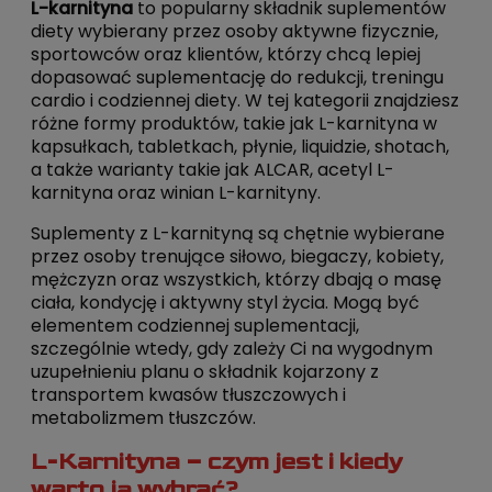
L-karnityna
to popularny składnik suplementów
diety wybierany przez osoby aktywne fizycznie,
sportowców oraz klientów, którzy chcą lepiej
dopasować suplementację do redukcji, treningu
cardio i codziennej diety. W tej kategorii znajdziesz
różne formy produktów, takie jak L-karnityna w
kapsułkach, tabletkach, płynie, liquidzie, shotach,
a także warianty takie jak ALCAR, acetyl L-
karnityna oraz winian L-karnityny.
Suplementy z L-karnityną są chętnie wybierane
przez osoby trenujące siłowo, biegaczy, kobiety,
mężczyzn oraz wszystkich, którzy dbają o masę
ciała, kondycję i aktywny styl życia. Mogą być
elementem codziennej suplementacji,
szczególnie wtedy, gdy zależy Ci na wygodnym
uzupełnieniu planu o składnik kojarzony z
transportem kwasów tłuszczowych i
metabolizmem tłuszczów.
L-Karnityna – czym jest i kiedy
warto ją wybrać?