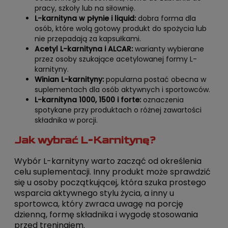
pracy, szkoły lub na siłownię.
L-karnityna w płynie i liquid:
dobra forma dla
osób, które wolą gotowy produkt do spożycia lub
nie przepadają za kapsułkami.
Acetyl L-karnityna i ALCAR:
warianty wybierane
przez osoby szukające acetylowanej formy L-
karnityny.
Winian L-karnityny:
popularna postać obecna w
suplementach dla osób aktywnych i sportowców.
L-karnityna 1000, 1500 i forte:
oznaczenia
spotykane przy produktach o różnej zawartości
składnika w porcji.
Jak wybrać L-Karnitynę?
Wybór L-karnityny warto zacząć od określenia
celu suplementacji. Inny produkt może sprawdzić
się u osoby początkującej, która szuka prostego
wsparcia aktywnego stylu życia, a inny u
sportowca, który zwraca uwagę na porcję
dzienną, formę składnika i wygodę stosowania
przed treningiem.