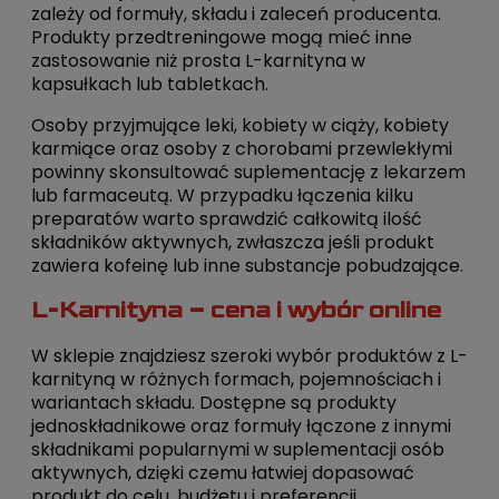
zależy od formuły, składu i zaleceń producenta.
Produkty przedtreningowe mogą mieć inne
zastosowanie niż prosta L-karnityna w
kapsułkach lub tabletkach.
Osoby przyjmujące leki, kobiety w ciąży, kobiety
karmiące oraz osoby z chorobami przewlekłymi
powinny skonsultować suplementację z lekarzem
lub farmaceutą. W przypadku łączenia kilku
preparatów warto sprawdzić całkowitą ilość
składników aktywnych, zwłaszcza jeśli produkt
zawiera kofeinę lub inne substancje pobudzające.
L-Karnityna – cena i wybór online
W sklepie znajdziesz szeroki wybór produktów z L-
karnityną w różnych formach, pojemnościach i
wariantach składu. Dostępne są produkty
jednoskładnikowe oraz formuły łączone z innymi
składnikami popularnymi w suplementacji osób
aktywnych, dzięki czemu łatwiej dopasować
produkt do celu, budżetu i preferencji.