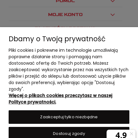
POMOC
MOJE KONTO
PŁATNOŚCI I DOSTAWA
Dbamy o Twoją prywatność
INFORMACJE
Pliki cookies i pokrewne im technologie umożliwiają
O NAS
poprawne działanie strony i pomagają nam
dostosować ofertę do Twoich potrzeb. Możesz
zaakceptować wykorzystanie przez nas wszystkich tych
plików i przejść do sklepu lub dostosować użycie plików
do swoich preferencji, wybierając opcję "Dostosuj
zgody".
Więcej o plikach cookies przeczytasz w naszej
Polityce prywatności.
Zaakceptuj tylko niezbędne
Dostosuj zgody