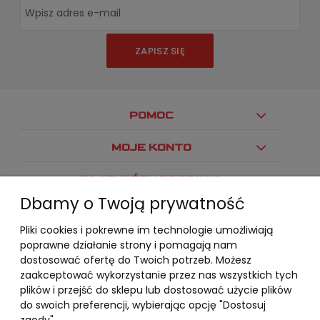
ZAPISZ SIĘ
POMOC
MOJE KONTO
PŁATNOŚCI I DOSTAWA
Dbamy o Twoją prywatność
INFORMACJE
Pliki cookies i pokrewne im technologie umożliwiają
O NAS
poprawne działanie strony i pomagają nam
dostosować ofertę do Twoich potrzeb. Możesz
zaakceptować wykorzystanie przez nas wszystkich tych
plików i przejść do sklepu lub dostosować użycie plików
do swoich preferencji, wybierając opcję "Dostosuj