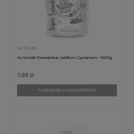
ACTIVLAB
Activlab Owsianka Jabłko i Cynamon - 300g
7,99 zł
POWIADOM O DOSTĘPNOŚCI