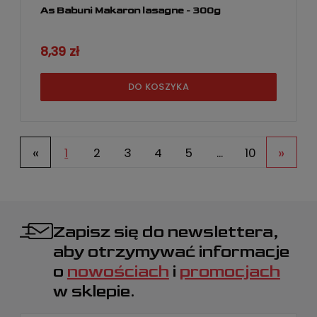
As Babuni Makaron lasagne - 300g
8,39 zł
DO KOSZYKA
«
»
1
2
3
4
5
...
10
Zapisz się do newslettera,
aby otrzymywać informacje
o
nowościach
i
promocjach
w sklepie.