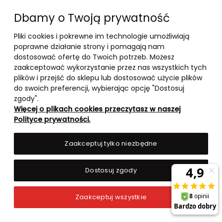
aktywnych fizycznie oraz sportowców. Herkules-
Dbamy o Twoją prywatność
Suple.pl oferuje szeroki wybór suplementów diety,
których celem jest wspieranie zdrowia stawów i
Pliki cookies i pokrewne im technologie umożliwiają
utrzymanie ich sprawnego funkcjonowania.
poprawne działanie strony i pomagają nam
dostosować ofertę do Twoich potrzeb. Możesz
Suplementy poprawiające kondycję stawów i
zaakceptować wykorzystanie przez nas wszystkich tych
ścięgien, chroniące przed kontuzjami oraz
plików i przejść do sklepu lub dostosować użycie plików
łagodzące ból po intensywnym wysiłku fizycznym.
do swoich preferencji, wybierając opcję "Dostosuj
Warto również zwrócić uwagę na suplementy
zgody".
wspierające zarówno zdrowie stawów, jak i pracę
Więcej o plikach cookies przeczytasz w naszej
mózgu, które mogą pomóc w poprawie
Polityce prywatności.
koncentracji i zmniejszeniu rozdrażnienia.
Zaakceptuj tylko niezbędne
Zapisz się do newslettera,
Dostosuj zgody
aby otrzymywać informacje
o
nowościach
i
promocjach
Zaakceptuj wszystkie
w sklepie.