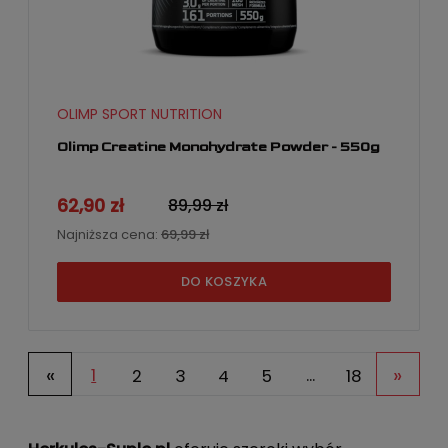
OLIMP SPORT NUTRITION
Olimp Creatine Monohydrate Powder - 550g
62,90 zł
89,99 zł
Najniższa cena:
69,99 zł
DO KOSZYKA
«
»
1
2
3
4
5
...
18