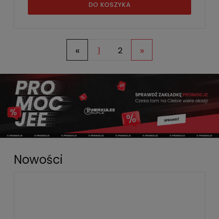
DO KOSZYKA
«
»
1
2
Nowości