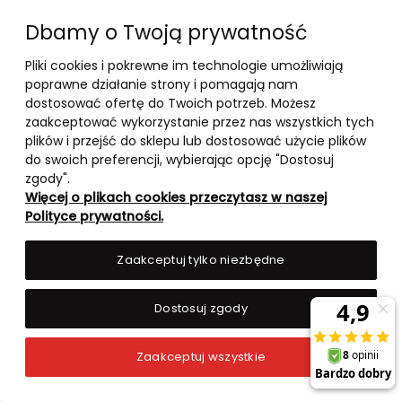
Dbamy o Twoją prywatność
Pliki cookies i pokrewne im technologie umożliwiają
poprawne działanie strony i pomagają nam
dostosować ofertę do Twoich potrzeb. Możesz
zaakceptować wykorzystanie przez nas wszystkich tych
plików i przejść do sklepu lub dostosować użycie plików
10-03-2026
do swoich preferencji, wybierając opcję "Dostosuj
-
zgody".
Więcej o plikach cookies przeczytasz w naszej
RANKING TOP 5 – BOOSTERY
Polityce prywatności.
TESTOSTERONU 2026
Zaakceptuj tylko niezbędne
czytaj całość »
Dostosuj zgody
Zaakceptuj wszystkie