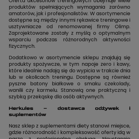
Oferta akcesoriów treningowych obejmuje wiele
produktów spełniających wymagania zarówno
amatorów, jak i profesjonalistów. W asortymencie
dostępne są między innymi rękawice treningowe i
usztywniacze od renomowanej firmy Olimp.
Zaprojektowane zostały z myślą o optymalnym
wsparciu podczas różnorodnych aktywności
fizycznych.
Dodatkowo w asortymencie sklepu znajdują się
produkty spożywcze, w tym napoje zero i kawy,
które idealnie nadają się do wypicia w trakcie dnia
lub w okolicach treningu. Dostępne są również
pyszne batony białkowe o smaku czekolady,
wanilii czy karmelu. Stanowią one praktyczną i
szybką przekąskę dla osób aktywnych.
Herkules – dostawca odżywek i
suplementów
Nasz sklep z suplementami diety stanowi miejsce,
gdzie różnorodność i kompleksowość oferty idą w
parze z profesjonalną obsługą. Nieustannie