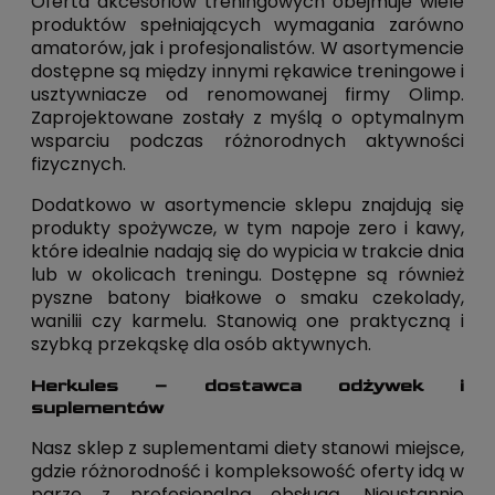
Oferta akcesoriów treningowych obejmuje wiele
produktów spełniających wymagania zarówno
amatorów, jak i profesjonalistów. W asortymencie
dostępne są między innymi rękawice treningowe i
usztywniacze od renomowanej firmy Olimp.
Zaprojektowane zostały z myślą o optymalnym
wsparciu podczas różnorodnych aktywności
fizycznych.
Dodatkowo w asortymencie sklepu znajdują się
produkty spożywcze, w tym napoje zero i kawy,
które idealnie nadają się do wypicia w trakcie dnia
lub w okolicach treningu. Dostępne są również
pyszne batony białkowe o smaku czekolady,
wanilii czy karmelu. Stanowią one praktyczną i
szybką przekąskę dla osób aktywnych.
Herkules – dostawca odżywek i
suplementów
Nasz sklep z suplementami diety stanowi miejsce,
gdzie różnorodność i kompleksowość oferty idą w
parze z profesjonalną obsługą. Nieustannie