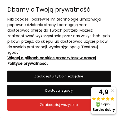
Dbamy o Twoją prywatność
Pliki cookies i pokrewne im technologie umożliwiają
poprawne działanie strony i pomagają nam
dostosować ofertę do Twoich potrzeb. Możesz
zaakceptować wykorzystanie przez nas wszystkich tych
plików i przejść do sklepu lub dostosować użycie plików
10-03-2026
do swoich preferencji, wybierając opcję "Dostosuj
-
zgody".
Więcej o plikach cookies przeczytasz w naszej
RANKING TOP 5 – BOOSTERY
Polityce prywatności.
TESTOSTERONU 2026
Zaakceptuj tylko niezbędne
czytaj całość »
Dostosuj zgody
Zaakceptuj wszystkie