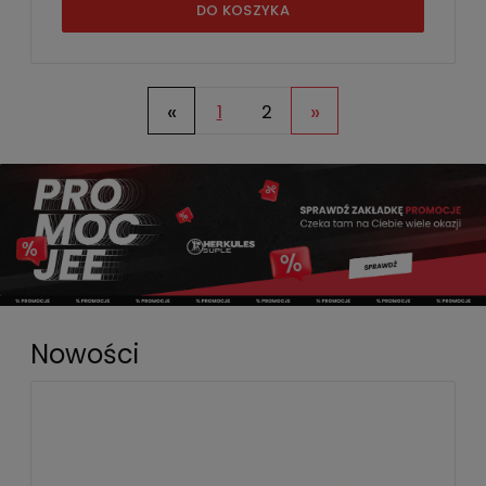
DO KOSZYKA
«
»
1
2
Nowości