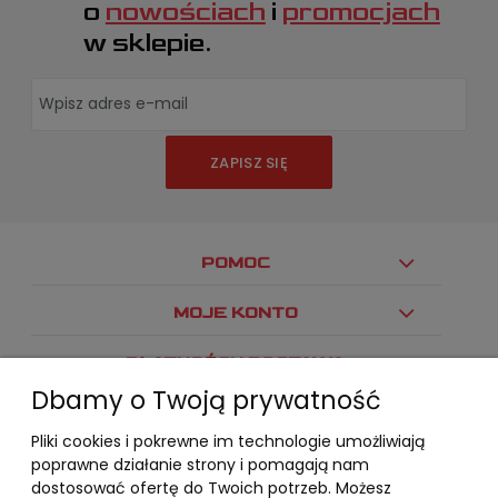
o
nowościach
i
promocjach
w sklepie.
ZAPISZ SIĘ
POMOC
MOJE KONTO
PŁATNOŚCI I DOSTAWA
Dbamy o Twoją prywatność
INFORMACJE
Pliki cookies i pokrewne im technologie umożliwiają
O NAS
poprawne działanie strony i pomagają nam
dostosować ofertę do Twoich potrzeb. Możesz