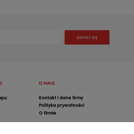
ZAPISZ SIĘ
E
O NAS
epu
Kontakt i dane firmy
Polityka prywatności
O firmie