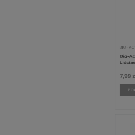
BIG-AC
Big-Ac
Liścia
7,99 z
PO