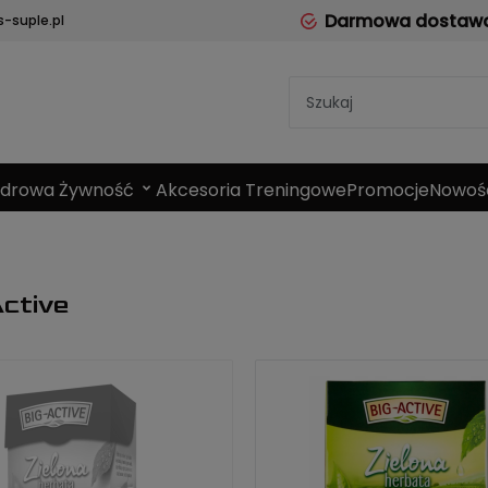
Darmowa dostawa 
-suple.pl
Zdrowa Żywność
Akcesoria Treningowe
Promocje
Nowoś
ctive