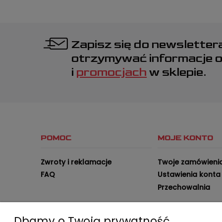
Zapisz się do newsletter
otrzymywać informacje 
i
promocjach
w sklepie.
POMOC
MOJE KONTO
Zwroty i reklamacje
Twoje zamówieni
FAQ
Ustawienia konta
Przechowalnia
Dbamy o Twoją prywatność