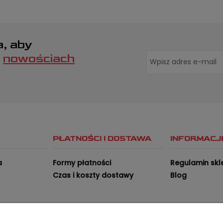
a, aby
o
nowościach
PŁATNOŚCI I DOSTAWA
INFORMACJ
a
Formy płatności
Regulamin skl
Czas i koszty dostawy
Blog