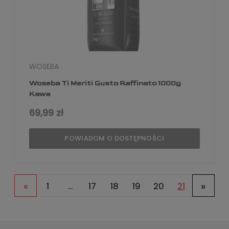
WOSEBA
Woseba Ti Meriti Gusto Raffinato 1000g
Kawa
69,99 zł
POWIADOM O DOSTĘPNOŚCI
«
»
1
...
17
18
19
20
21