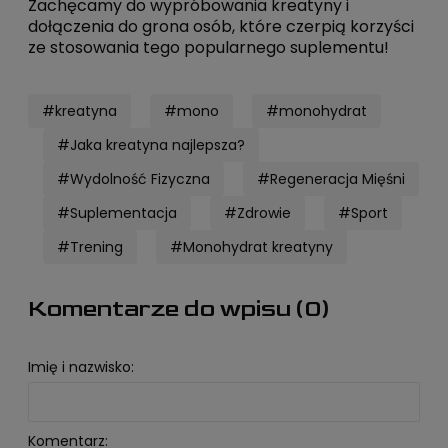
Zachęcamy do wypróbowania kreatyny i
dołączenia do grona osób, które czerpią korzyści
ze stosowania tego popularnego suplementu!
#kreatyna
#mono
#monohydrat
#Jaka kreatyna najlepsza?
#Wydolność Fizyczna
#Regeneracja Mięśni
#Suplementacja
#Zdrowie
#Sport
#Trening
#Monohydrat kreatyny
Komentarze do wpisu (0)
Imię i nazwisko:
Komentarz: