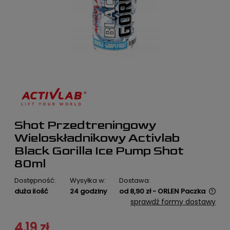
Shot Przedtreningowy
Wieloskładnikowy Activlab
Black Gorilla Ice Pump Shot
80ml
Dostępność:
Wysyłka w:
Dostawa:
duża ilość
24 godziny
od 8,90 zł
- ORLEN Paczka
Cena nie zawiera ewentualnych kosztów płatności
sprawdź formy dostawy
4,19 zł