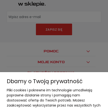
w sklepie.
ZAPISZ SIĘ
POMOC
MOJE KONTO
PŁATNOŚCI I DOSTAWA
Dbamy o Twoją prywatność
INFORMACJE
Pliki cookies i pokrewne im technologie umożliwiają
O NAS
poprawne działanie strony i pomagają nam
dostosować ofertę do Twoich potrzeb. Możesz
zaakceptować wykorzystanie przez nas wszystkich tych