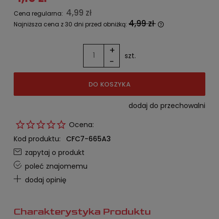
4,99 zł
Cena regularna:
4,99 zł
Najniższa cena z 30 dni przed obniżką:
Jeżeli produkt jest sprzedawany
krócej niż 30 dni, wyświetlana jest
+
najniższa cena od momentu, kiedy
szt.
-
produkt pojawił się w sprzedaży.
DO KOSZYKA
dodaj do przechowalni
Ocena:
Kod produktu:
CFC7-665A3
zapytaj o produkt
poleć znajomemu
dodaj opinię
Charakterystyka Produktu