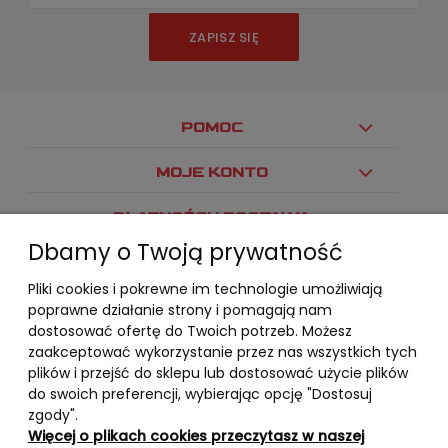
ZAPISZ SIĘ
POMOC
MOJE KONTO
PŁATNOŚCI I DOSTAWA
Dbamy o Twoją prywatność
INFORMACJE
Pliki cookies i pokrewne im technologie umożliwiają
O NAS
poprawne działanie strony i pomagają nam
dostosować ofertę do Twoich potrzeb. Możesz
zaakceptować wykorzystanie przez nas wszystkich tych
plików i przejść do sklepu lub dostosować użycie plików
do swoich preferencji, wybierając opcję "Dostosuj
zgody".
Więcej o plikach cookies przeczytasz w naszej