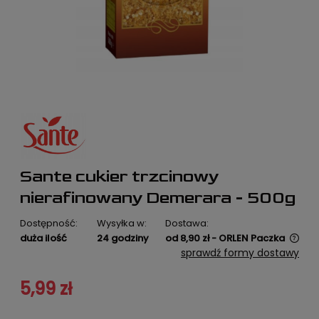
Sante cukier trzcinowy
nierafinowany Demerara - 500g
Dostępność:
Wysyłka w:
Dostawa:
duża ilość
24 godziny
od 8,90 zł
- ORLEN Paczka
Cena nie zawiera ewentualnych kosztów płatności
sprawdź formy dostawy
5,99 zł