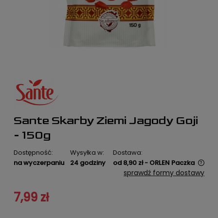
Sante Skarby Ziemi Jagody Goji
- 150g
Dostępność:
Wysyłka w:
Dostawa:
na wyczerpaniu
24 godziny
od 8,90 zł
- ORLEN Paczka
Cena nie zawiera ewentualnych kosztów płatności
sprawdź formy dostawy
7,99 zł