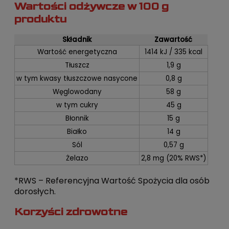
Wartości odżywcze w 100 g
produktu
Składnik
Zawartość
Wartość energetyczna
1414 kJ / 335 kcal
Tłuszcz
1,9 g
w tym kwasy tłuszczowe nasycone
0,8 g
Węglowodany
58 g
w tym cukry
45 g
Błonnik
15 g
Białko
14 g
Sól
0,57 g
Żelazo
2,8 mg (20% RWS*)
*RWS – Referencyjna Wartość Spożycia dla osób
dorosłych.
Korzyści zdrowotne