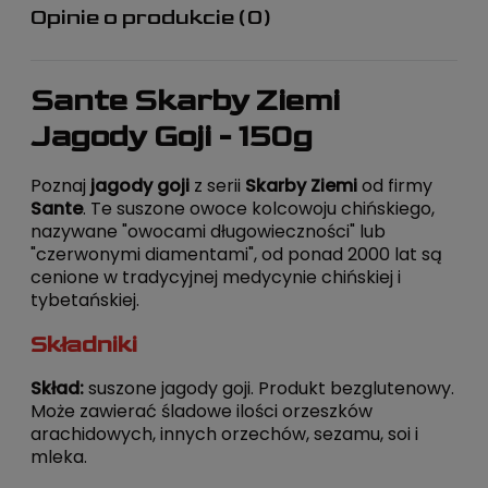
Opinie o produkcie (0)
Sante Skarby Ziemi
Jagody Goji - 150g
Poznaj
jagody goji
z serii
Skarby Ziemi
od firmy
Sante
. Te suszone owoce kolcowoju chińskiego,
nazywane "owocami długowieczności" lub
"czerwonymi diamentami", od ponad 2000 lat są
cenione w tradycyjnej medycynie chińskiej i
tybetańskiej.
Składniki
Skład:
suszone jagody goji. Produkt bezglutenowy.
Może zawierać śladowe ilości orzeszków
arachidowych, innych orzechów, sezamu, soi i
mleka.