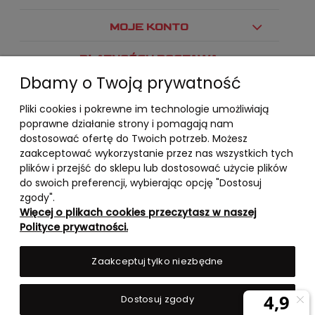
MOJE KONTO
PŁATNOŚCI I DOSTAWA
Dbamy o Twoją prywatność
INFORMACJE
Pliki cookies i pokrewne im technologie umożliwiają
O NAS
poprawne działanie strony i pomagają nam
dostosować ofertę do Twoich potrzeb. Możesz
zaakceptować wykorzystanie przez nas wszystkich tych
plików i przejść do sklepu lub dostosować użycie plików
do swoich preferencji, wybierając opcję "Dostosuj
zgody".
Więcej o plikach cookies przeczytasz w naszej
Polityce prywatności.
Zaakceptuj tylko niezbędne
Dostosuj zgody