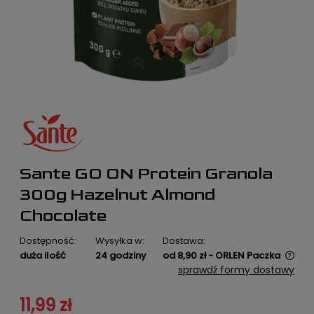
Sante GO ON Protein Granola
300g Hazelnut Almond
Chocolate
Dostępność:
Wysyłka w:
Dostawa:
duża ilość
24 godziny
od 8,90 zł
- ORLEN Paczka
Cena nie zawiera ewentualnych kosztów płatności
sprawdź formy dostawy
11,99 zł