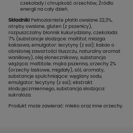
czekolady i chrupkość orzechów, Źródło
energii na cały dzień.
Składniki
Pełnoziarniste płatki owsiane 22,3%,
otręby owsiane, gluten (z pszenicy),
rozpuszczalny błonnik kukurydziany, czekolada
7% (substancje słodzące: maltitol; miazga
kakaowa, emulgator: lecytyny (z soi); kakao o
obniżonej zawartości tłuszczu, naturalny aromat
waniliowy), olej słonecznikowy, substancja
wiążąca: maltitole; mąka pszenna, orzechy 2%
(orzechy laskowe, migdały), sól, aromaty,
substancje spulchniające: węglany sodu;
emulgator: lecytyny (z soi); ekstrakt
słodu jęczmiennego, substancja słodząca:
sukraloza.
Produkt może zawierać: mleko oraz inne orzechy.