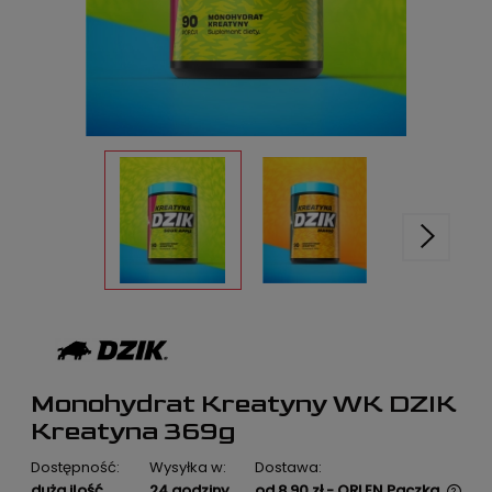
Monohydrat Kreatyny WK DZIK
Kreatyna 369g
Dostępność:
Wysyłka w:
Dostawa:
duża ilość
24 godziny
od 8,90 zł
- ORLEN Paczka