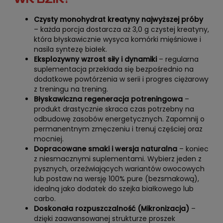
Czysty monohydrat kreatyny najwyższej próby
– każda porcja dostarcza aż 3,0 g czystej kreatyny,
która błyskawicznie wysyca komórki mięśniowe i
nasila syntezę białek.
Eksplozywny wzrost siły i dynamiki
– regularna
suplementacja przekłada się bezpośrednio na
dodatkowe powtórzenia w serii i progres ciężarowy
z treningu na trening.
Błyskawiczna regeneracja potreningowa
–
produkt drastycznie skraca czas potrzebny na
odbudowę zasobów energetycznych. Zapomnij o
permanentnym zmęczeniu i trenuj częściej oraz
mocniej.
Dopracowane smaki i wersja naturalna
– koniec
z niesmacznymi suplementami. Wybierz jeden z
pysznych, orzeźwiających wariantów owocowych
lub postaw na wersję 100% pure (bezsmakową),
idealną jako dodatek do szejka białkowego lub
carbo.
Doskonała rozpuszczalność (Mikronizacja)
–
dzięki zaawansowanej strukturze proszek