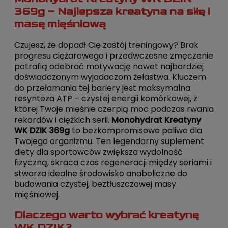
369g – Najlepsza kreatyna na siłę i
masę mięśniową
Czujesz, że dopadł Cię zastój treningowy? Brak
progresu ciężarowego i przedwczesne zmęczenie
potrafią odebrać motywację nawet najbardziej
doświadczonym wyjadaczom żelastwa. Kluczem
do przełamania tej bariery jest maksymalna
resynteza ATP – czystej energii komórkowej, z
której Twoje mięśnie czerpią moc podczas rwania
rekordów i ciężkich serii.
Monohydrat Kreatyny
WK DZIK 369g
to bezkompromisowe paliwo dla
Twojego organizmu. Ten legendarny suplement
diety dla sportowców zwiększa wydolność
fizyczną, skraca czas regeneracji między seriami i
stwarza idealne środowisko anaboliczne do
budowania czystej, beztłuszczowej masy
mięśniowej.
Dlaczego warto wybrać kreatynę
WK DZIK?