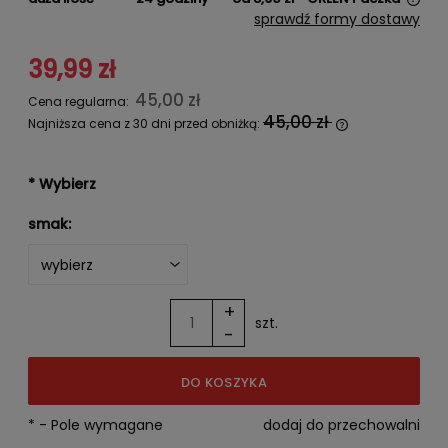
Cena nie zawiera ewentualnych kosztów płatności
sprawdź formy dostawy
39,99 zł
45,00 zł
Cena regularna:
45,00 zł
Najniższa cena z 30 dni przed obniżką:
Jeżeli produkt jest sprzedawany
krócej niż 30 dni, wyświetlana jest
najniższa cena od momentu, kiedy
*
Wybierz
produkt pojawił się w sprzedaży.
smak:
+
szt.
-
DO KOSZYKA
*
- Pole wymagane
dodaj do przechowalni