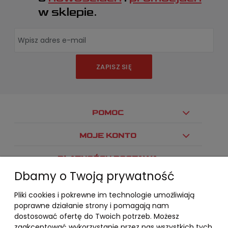
w sklepie.
ZAPISZ SIĘ
POMOC
MOJE KONTO
PŁATNOŚCI I DOSTAWA
Dbamy o Twoją prywatność
INFORMACJE
Pliki cookies i pokrewne im technologie umożliwiają
O NAS
poprawne działanie strony i pomagają nam
dostosować ofertę do Twoich potrzeb. Możesz
zaakceptować wykorzystanie przez nas wszystkich tych