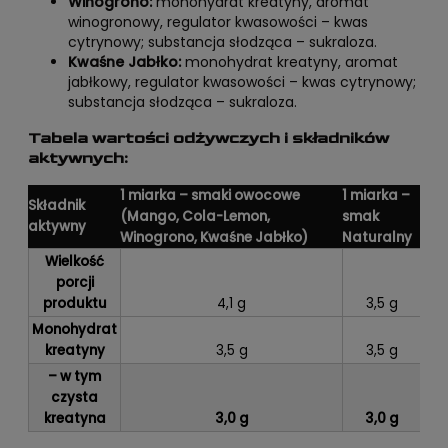
Winogrono:
monohydrat kreatyny, aromat
winogronowy, regulator kwasowości – kwas
cytrynowy; substancja słodząca – sukraloza.
Kwaśne Jabłko:
monohydrat kreatyny, aromat
jabłkowy, regulator kwasowości – kwas cytrynowy;
substancja słodząca – sukraloza.
Tabela wartości odżywczych i składników
aktywnych:
1 miarka – smaki owocowe
1 miarka –
Składnik
(Mango, Cola-Lemon,
smak
aktywny
Winogrono, Kwaśne Jabłko)
Naturalny
Wielkość
porcji
produktu
4,1 g
3,5 g
Monohydrat
kreatyny
3,5 g
3,5 g
– w tym
czysta
kreatyna
3,0 g
3,0 g