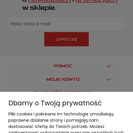
w sklepie.
ZAPISZ SIĘ
POMOC
MOJE KONTO
PŁATNOŚCI I DOSTAWA
Dbamy o Twoją prywatność
INFORMACJE
Pliki cookies i pokrewne im technologie umożliwiają
O NAS
poprawne działanie strony i pomagają nam
dostosować ofertę do Twoich potrzeb. Możesz
zaakceptować wykorzystanie przez nas wszystkich tych