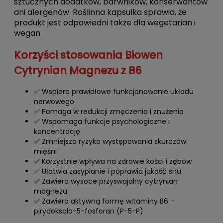
sztucznych dodatków, barwników, konserwantów
ani alergenów. Roślinna kapsułka sprawia, że
produkt jest odpowiedni także dla wegetarian i
wegan.
Korzyści stosowania Biowen
Cytrynian Magnezu z B6
✅ Wspiera prawidłowe funkcjonowanie układu
nerwowego
✅ Pomaga w redukcji zmęczenia i znużenia
✅ Wspomaga funkcje psychologiczne i
koncentrację
✅ Zmniejsza ryzyko występowania skurczów
mięśni
✅ Korzystnie wpływa na zdrowie kości i zębów
✅ Ułatwia zasypianie i poprawia jakość snu
✅ Zawiera wysoce przyswajalny cytrynian
magnezu
✅ Zawiera aktywną formę witaminy B6 –
pirydoksalo-5-fosforan (P-5-P)