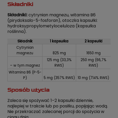
Składniki
Składniki:
cytrynian magnezu, witamina B6
(pirydoksalo-5-fosforan), otoczka kapsułki:
hydroksypropylometyloceluloza (kapsułka
roślinna).
Składnik
1 kapsułka
2 kapsułki
Cytrynian
magnezu
825 mg
1650 mg
125 mg (33,3%
250 mg (66,7%
– w tym magnez
RWS)
RWS)
Witamina B6 (P-5-
P)
5 mg (357% RWS)
10 mg (714% RWS)
Sposób użycia
Zaleca się spożywać 1–2 kapsułki dziennie,
najlepiej w trakcie lub po posiłku, popijając wodą.
Nie przekraczać zalecanej porcji do spożycia w
ciągu dnia.