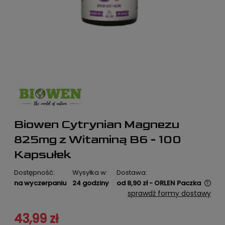
Biowen Cytrynian Magnezu
825mg z Witaminą B6 - 100
Kapsułek
Dostępność:
Wysyłka w:
Dostawa:
na wyczerpaniu
24 godziny
od 8,90 zł
- ORLEN Paczka
Cena nie zawiera ewentualnych kosztów płatności
sprawdź formy dostawy
43,99 zł