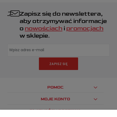
Zapisz się do newslettera,
aby otrzymywać informacje
o
nowościach
i
promocjach
w sklepie.
ZAPISZ SIĘ
POMOC
MOJE KONTO
PŁATNOŚCI I DOSTAWA