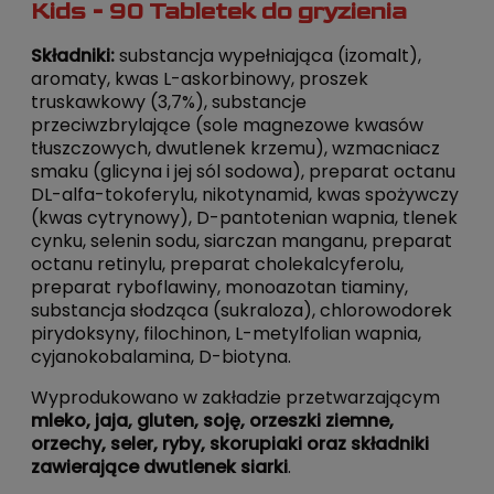
Kids - 90 Tabletek do gryzienia
Składniki:
substancja wypełniająca (izomalt),
aromaty, kwas L-askorbinowy, proszek
truskawkowy (3,7%), substancje
przeciwzbrylające (sole magnezowe kwasów
tłuszczowych, dwutlenek krzemu), wzmacniacz
smaku (glicyna i jej sól sodowa), preparat octanu
DL-alfa-tokoferylu, nikotynamid, kwas spożywczy
(kwas cytrynowy), D-pantotenian wapnia, tlenek
cynku, selenin sodu, siarczan manganu, preparat
octanu retinylu, preparat cholekalcyferolu,
preparat ryboflawiny, monoazotan tiaminy,
substancja słodząca (sukraloza), chlorowodorek
pirydoksyny, filochinon, L-metylfolian wapnia,
cyjanokobalamina, D-biotyna.
Wyprodukowano w zakładzie przetwarzającym
mleko, jaja, gluten, soję, orzeszki ziemne,
orzechy, seler, ryby, skorupiaki oraz składniki
zawierające dwutlenek siarki
.