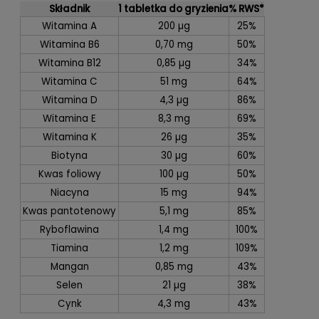
Składnik
1 tabletka do gryzienia
% RWS*
Witamina A
200 µg
25%
Witamina B6
0,70 mg
50%
Witamina B12
0,85 µg
34%
Witamina C
51 mg
64%
Witamina D
4,3 µg
86%
Witamina E
8,3 mg
69%
Witamina K
26 µg
35%
Biotyna
30 µg
60%
Kwas foliowy
100 µg
50%
Niacyna
15 mg
94%
Kwas pantotenowy
5,1 mg
85%
Ryboflawina
1,4 mg
100%
Tiamina
1,2 mg
109%
Mangan
0,85 mg
43%
Selen
21 µg
38%
Cynk
4,3 mg
43%