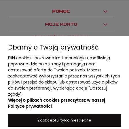
POMOC
MOJE KONTO
PŁATNOŚCI I DOSTAWA
Dbamy o Twoją prywatność
INFORMACJE
Pliki cookies i pokrewne im technologie umożliwiają
O NAS
poprawne działanie strony i pomagają nam
dostosować ofertę do Twoich potrzeb. Możesz
zaakceptować wykorzystanie przez nas wszystkich tych
plików i przejść do sklepu lub dostosować użycie plików
do swoich preferencji, wybierając opcję "Dostosuj
zgody".
Więcej o plikach cookies przeczytasz w naszej
Polityce prywatności.
Zaakceptuj tylko niezbędne