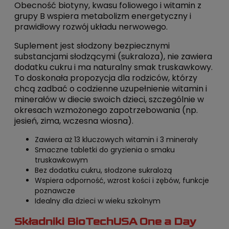
Obecność biotyny, kwasu foliowego i witamin z
grupy B wspiera metabolizm energetyczny i
prawidłowy rozwój układu nerwowego.
Suplement jest słodzony bezpiecznymi
substancjami słodzącymi (sukraloza), nie zawiera
dodatku cukru i ma naturalny smak truskawkowy.
To doskonała propozycja dla rodziców, którzy
chcą zadbać o codzienne uzupełnienie witamin i
minerałów w diecie swoich dzieci, szczególnie w
okresach wzmożonego zapotrzebowania (np.
jesień, zima, wczesna wiosna).
Zawiera aż 13 kluczowych witamin i 3 minerały
Smaczne tabletki do gryzienia o smaku
truskawkowym
Bez dodatku cukru, słodzone sukralozą
Wspiera odporność, wzrost kości i zębów, funkcje
poznawcze
Idealny dla dzieci w wieku szkolnym
Składniki BioTechUSA One a Day