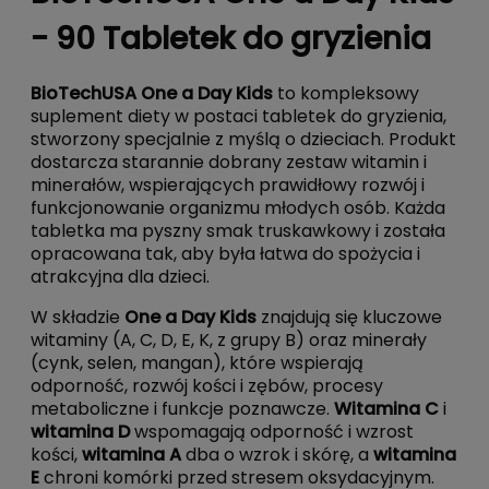
- 90 Tabletek do gryzienia
BioTechUSA One a Day Kids
to kompleksowy
suplement diety w postaci tabletek do gryzienia,
stworzony specjalnie z myślą o dzieciach. Produkt
dostarcza starannie dobrany zestaw witamin i
minerałów, wspierających prawidłowy rozwój i
funkcjonowanie organizmu młodych osób. Każda
tabletka ma pyszny smak truskawkowy i została
opracowana tak, aby była łatwa do spożycia i
atrakcyjna dla dzieci.
W składzie
One a Day Kids
znajdują się kluczowe
witaminy (A, C, D, E, K, z grupy B) oraz minerały
(cynk, selen, mangan), które wspierają
odporność, rozwój kości i zębów, procesy
metaboliczne i funkcje poznawcze.
Witamina C
i
witamina D
wspomagają odporność i wzrost
kości,
witamina A
dba o wzrok i skórę, a
witamina
E
chroni komórki przed stresem oksydacyjnym.