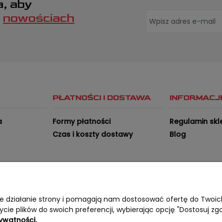
a, aby
o
nowościach
PŁATNOŚCI I DOSTAWA
INFORMACJ
a
Formy płatności
Regulamin skl
Czas i koszty dostawy
Blog
wne działanie strony i pomagają nam dostosować ofertę do Twoi
ycie plików do swoich preferencji, wybierając opcję "Dostosuj zg
rywatności.