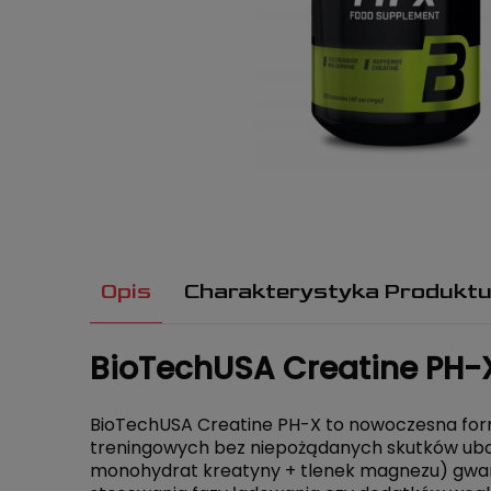
Opis
Charakterystyka Produkt
BioTechUSA Creatine PH-X
BioTechUSA Creatine PH-X to nowoczesna for
treningowych bez niepożądanych skutków ubo
monohydrat kreatyny + tlenek magnezu) gwar