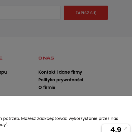
ZAPISZ SIĘ
E
O NAS
epu
Kontakt i dane firmy
Polityka prywatności
O firmie
ch potrzeb. Możesz zaakceptować wykorzystanie przez nas
ody".