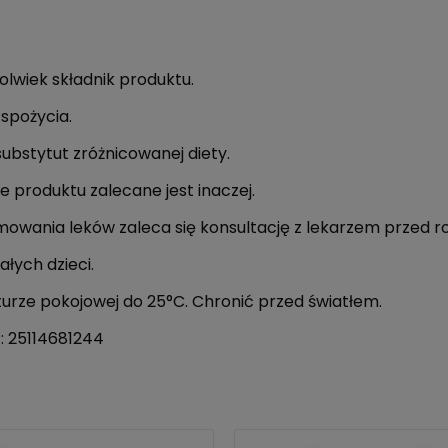
lwiek składnik produktu.
spożycia.
ubstytut zróżnicowanej diety.
e produktu zalecane jest inaczej.
owania leków zaleca się konsultację z lekarzem przed r
łych dzieci.
ze pokojowej do 25°C. Chronić przed światłem.
: 25114681244