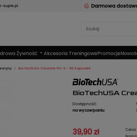
Darmowa dostawa 
-suple.pl
Zdrowa Żywność
Akcesoria Treningowe
Promocje
Nowoś
eatyny
BioTechUSA Creatine PH-X - 90 Kapsułek
BioTechUSA Crea
Dostępność:
na wyczerpaniu
39,90 zł
Cena 
Najniż