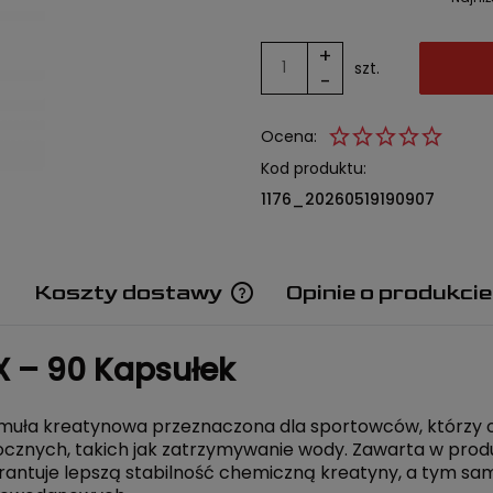
+
szt.
-
Ocena:
Kod produktu:
1176_20260519190907
u
Koszty dostawy
Opinie o produkcie
Cena nie zawiera ewentualnych
 – 90 Kapsułek
kosztów płatności
muła kreatynowa przeznaczona dla sportowców, którzy
cznych, takich jak zatrzymywanie wody. Zawarta w pro
antuje lepszą stabilność chemiczną kreatyny, a tym sa