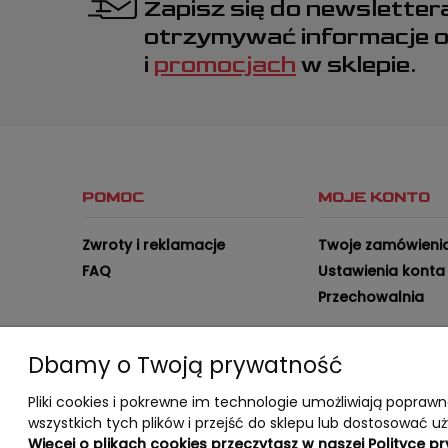
Zapisz się do newsletter
otrzymywać informacje 
i
promocjach
w sklepie.
POMOC
MOJE KONTO
Zwroty i reklamacje
Twoje zamówieni
FAQ
Ustawienia konta
Przechowalnia
Dbamy o Twoją prywatność
Pliki cookies i pokrewne im technologie umożliwiają popra
wszystkich tych plików i przejść do sklepu lub dostosować uż
Więcej o plikach cookies przeczytasz w naszej Polityce p