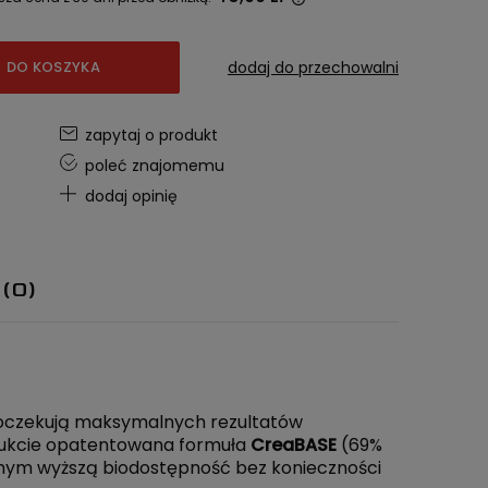
Jeżeli produkt jest sprzedawany krócej
DO KOSZYKA
dodaj do przechowalni
niż 30 dni, wyświetlana jest najniższa
cena od momentu, kiedy produkt
pojawił się w sprzedaży.
zapytaj o produkt
poleć znajomemu
dodaj opinię
 (0)
 oczekują maksymalnych rezultatów
dukcie opatentowana formuła
CreaBASE
(69%
mym wyższą biodostępność bez konieczności