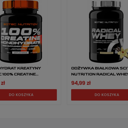
HYDRAT KREATYNY
ODŻYWKA BIAŁKOWA SCI
C 100% CREATINE
NUTRITION RADICAL WHE
YDRATE - 500G
1000G
zł
94,99 zł
DO KOSZYKA
DO KOSZYKA