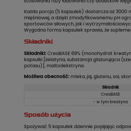
stosowania fazy ładowania czy dodatków wę
Każda porcja (5 kapsułek) dostarcza aż 3000 
mięśniowej, a dzięki zmodyfikowanemu pH ogra
sportowców siłowych, jak i wytrzymałościowyc
Wygodna forma kapsułek sprawia, że suplement
Składniki
Składniki:
CreaBASE 69% (monohydrat kreatyny
kapsułki [żelatyna, substancja glazurująca (s
potasu)], maltodekstryna.
Możliwa obecność:
mleka, jaj, glutenu, soi, sk
Składnik
CreaBASE
- w tym kreatyna
Sposób użycia
Spożywać 5 kapsułek dziennie popijając odpowie