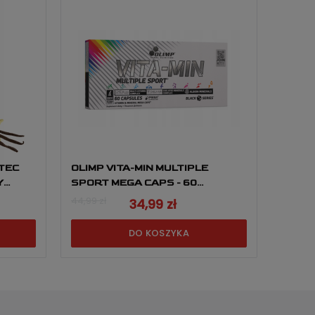
TEC
OLIMP VITA-MIN MULTIPLE
Y
SPORT MEGA CAPS - 60
KAPSUŁEK
44,99 zł
34,99 zł
DO KOSZYKA