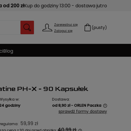
od 200 zł
Kup do godziny 13:00 - dostawa jutro
Zarejestruj się
(pusty)
Zaloguj się
ci
Blog
tine PH-X - 90 Kapsułek
Wysyłka w:
Dostawa:
24 godziny
od 8,90 zł
- ORLEN Paczka
sprawdź formy dostawy
Cena nie zawiera ewentualnych
59,99 zł
regularna:
kosztów płatności
40,99 zł
sza cena z 30 dni przed obniżką: