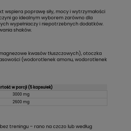
t wspiera poprawę siły, mocy i wytrzymałości
o czyni go idealnym wyborem zarówno dla
znych wypełniaczy i niepotrzebnych dodatków.
ywania shaków.
e magnezowe kwasów tłuszczowych), otoczka
y kwasowości (wodorotlenek amonu, wodorotlenek
tość w porcji (5 kapsułek)
3000 mg
2600 mg
 bez treningu – rano na czczo lub według