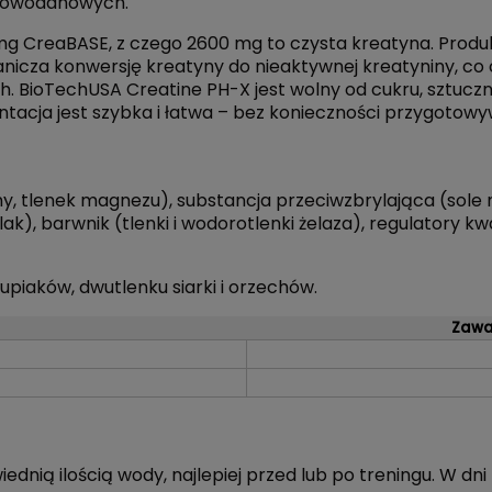
glowodanowych.
mg CreaBASE, z czego 2600 mg to czysta kreatyna. Produk
nicza konwersję kreatyny do nieaktywnej kreatyniny, c
h. BioTechUSA Creatine PH-X jest wolny od cukru, sztuc
acja jest szybka i łatwa – bez konieczności przygotow
, tlenek magnezu), substancja przeciwzbrylająca (sol
zelak), barwnik (tlenki i wodorotlenki żelaza), regulator
orupiaków, dwutlenku siarki i orzechów.
Zawar
dnią ilością wody, najlepiej przed lub po treningu. W dni