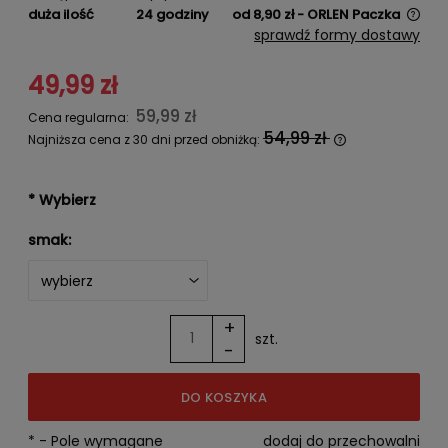
duża ilość
24 godziny
od 8,90 zł
- ORLEN Paczka
Cena nie zawiera ewentualnych kosztów płatności
sprawdź formy dostawy
49,99 zł
59,99 zł
Cena regularna:
54,99 zł
Najniższa cena z 30 dni przed obniżką:
Jeżeli produkt jest sprzedawany
krócej niż 30 dni, wyświetlana jest
najniższa cena od momentu, kiedy
*
Wybierz
produkt pojawił się w sprzedaży.
smak:
+
szt.
-
DO KOSZYKA
*
- Pole wymagane
dodaj do przechowalni