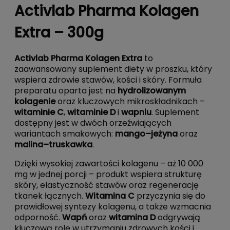
Activlab Pharma Kolagen
Extra – 300g
Activlab Pharma Kolagen Extra
to
zaawansowany suplement diety w proszku, który
wspiera zdrowie stawów, kości i skóry. Formuła
preparatu oparta jest na
hydrolizowanym
kolagenie
oraz kluczowych mikroskładnikach –
witaminie C
,
witaminie D
i
wapniu
. Suplement
dostępny jest w dwóch orzeźwiających
wariantach smakowych:
mango–jeżyna
oraz
malina–truskawka
.
Dzięki wysokiej zawartości kolagenu – aż 10 000
mg w jednej porcji – produkt wspiera strukturę
skóry, elastyczność stawów oraz regenerację
tkanek łącznych.
Witamina C
przyczynia się do
prawidłowej syntezy kolagenu, a także wzmacnia
odporność.
Wapń
oraz
witamina D
odgrywają
kluczową rolę w utrzymaniu zdrowych kości i