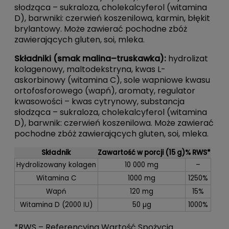
słodząca – sukraloza, cholekalcyferol (witamina
D), barwniki: czerwień koszenilowa, karmin, błękit
brylantowy. Może zawierać pochodne zbóż
zawierających gluten, soi, mleka.
Składniki (smak malina–truskawka):
hydrolizat
kolagenowy, maltodekstryna, kwas L-
askorbinowy (witamina C), sole wapniowe kwasu
ortofosforowego (wapń), aromaty, regulator
kwasowości – kwas cytrynowy, substancja
słodząca – sukraloza, cholekalcyferol (witamina
D), barwnik: czerwień koszenilowa. Może zawierać
pochodne zbóż zawierających gluten, soi, mleka.
Składnik
Zawartość w porcji (15 g)
% RWS*
Hydrolizowany kolagen
10 000 mg
–
Witamina C
1000 mg
1250%
Wapń
120 mg
15%
Witamina D (2000 IU)
50 µg
1000%
*RWS – Referencyjna Wartość Spożycia