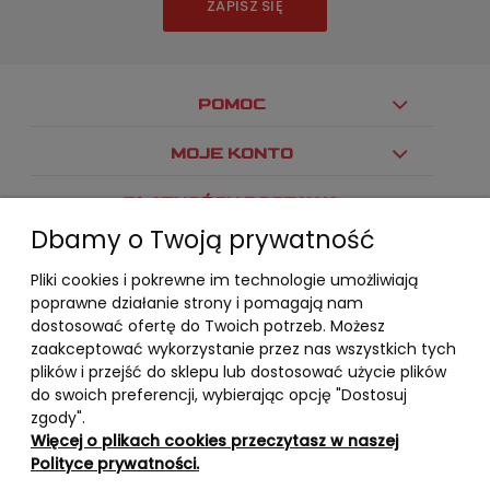
ZAPISZ SIĘ
POMOC
MOJE KONTO
PŁATNOŚCI I DOSTAWA
Dbamy o Twoją prywatność
INFORMACJE
Pliki cookies i pokrewne im technologie umożliwiają
O NAS
poprawne działanie strony i pomagają nam
dostosować ofertę do Twoich potrzeb. Możesz
zaakceptować wykorzystanie przez nas wszystkich tych
plików i przejść do sklepu lub dostosować użycie plików
do swoich preferencji, wybierając opcję "Dostosuj
zgody".
Więcej o plikach cookies przeczytasz w naszej
Polityce prywatności.