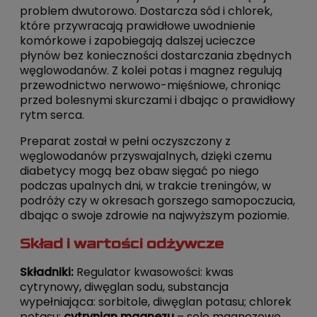
problem dwutorowo. Dostarcza sód i chlorek,
które przywracają prawidłowe uwodnienie
komórkowe i zapobiegają dalszej ucieczce
płynów bez konieczności dostarczania zbędnych
węglowodanów. Z kolei potas i magnez regulują
przewodnictwo nerwowo-mięśniowe, chroniąc
przed bolesnymi skurczami i dbając o prawidłowy
rytm serca.
Preparat został w pełni oczyszczony z
węglowodanów przyswajalnych, dzięki czemu
diabetycy mogą bez obaw sięgać po niego
podczas upalnych dni, w trakcie treningów, w
podróży czy w okresach gorszego samopoczucia,
dbając o swoje zdrowie na najwyższym poziomie.
Skład i wartości odżywcze
Składniki:
Regulator kwasowości: kwas
cytrynowy, diwęglan sodu, substancja
wypełniająca: sorbitole, diwęglan potasu; chlorek
potasu;
cytrynian magnezu
– sole magnezowe