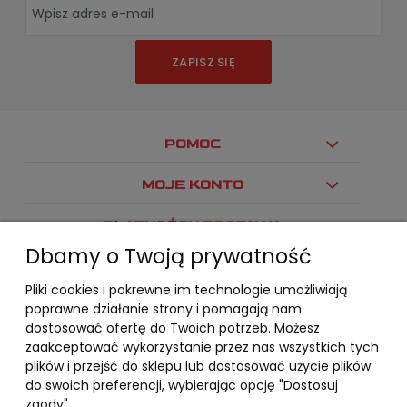
ZAPISZ SIĘ
POMOC
MOJE KONTO
PŁATNOŚCI I DOSTAWA
Dbamy o Twoją prywatność
INFORMACJE
Pliki cookies i pokrewne im technologie umożliwiają
O NAS
poprawne działanie strony i pomagają nam
dostosować ofertę do Twoich potrzeb. Możesz
zaakceptować wykorzystanie przez nas wszystkich tych
plików i przejść do sklepu lub dostosować użycie plików
do swoich preferencji, wybierając opcję "Dostosuj
zgody".