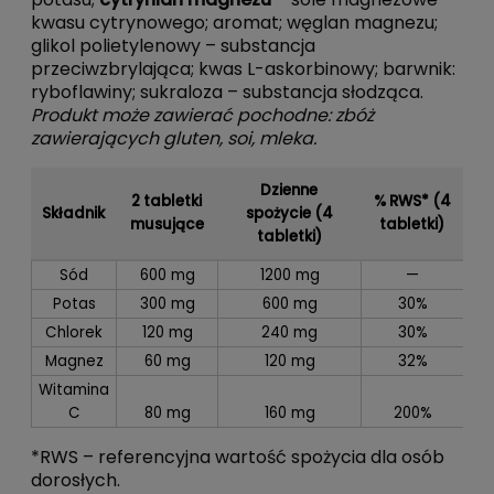
kwasu cytrynowego; aromat; węglan magnezu;
glikol polietylenowy – substancja
przeciwzbrylająca; kwas L-askorbinowy; barwnik:
ryboflawiny; sukraloza – substancja słodząca.
Produkt może zawierać pochodne: zbóż
zawierających gluten, soi, mleka.
Dzienne
2 tabletki
% RWS* (4
Składnik
spożycie (4
musujące
tabletki)
tabletki)
Sód
600 mg
1200 mg
—
Potas
300 mg
600 mg
30%
Chlorek
120 mg
240 mg
30%
Magnez
60 mg
120 mg
32%
Witamina
C
80 mg
160 mg
200%
*RWS – referencyjna wartość spożycia dla osób
dorosłych.