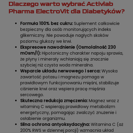
Dlaczego warto wybrać Activlab
Pharma ElectroVit dla Diabetyków?
Formuła 100% bez cukru:
Suplement całkowicie
bezpieczny dla osób monitorujących indeks
glikemiczny. Nie powoduje nagłych skoków
poziomu glukozy we krwi.
Ekspresowe nawodnienie (Osmolalność 230
mOsm/l):
Hipotoniczny charakter napoju sprawia,
że płyny i minerały wchłaniają się znacznie
szybciej niż czysta woda mineralna.
Wsparcie układu nerwowego i serca:
Wysoka
zawartość potasu i magnezu pomaga w
prawidłowym funkcjonowaniu mięśni, stabilizuje
ciśnienie krwi oraz wspiera pracę mięśnia
sercowego.
Skuteczna redukcja zmęczenia:
Magnez wraz z
witaminą C wspierają prawidłowy metabolizm
energetyczny, pomagając zwalczyć znużenie i
osłabienie organizmu.
Silna ochrona antyoksydacyjna:
Witamina C (aż
200% RWS w dziennej porcji) wzmacnia układ