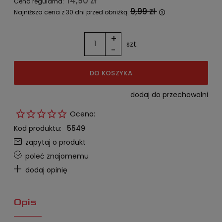
14,90 zł
Cena regularna:
9,99 zł
Najniższa cena z 30 dni przed obniżką:
Jeżeli produkt jest sprzedawany
krócej niż 30 dni, wyświetlana jest
+
najniższa cena od momentu, kiedy
szt.
-
produkt pojawił się w sprzedaży.
DO KOSZYKA
dodaj do przechowalni
Ocena:
Kod produktu:
5549
zapytaj o produkt
poleć znajomemu
dodaj opinię
Opis