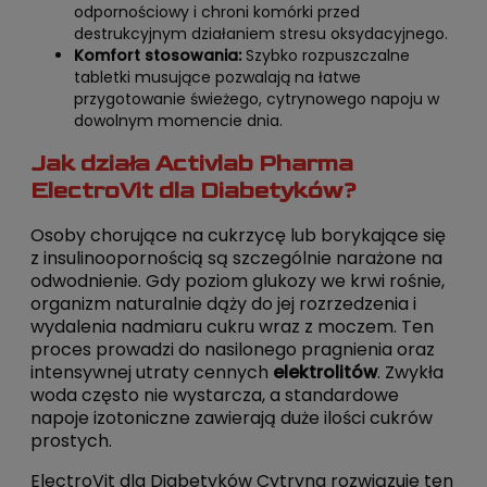
odpornościowy i chroni komórki przed
destrukcyjnym działaniem stresu oksydacyjnego.
Komfort stosowania:
Szybko rozpuszczalne
tabletki musujące pozwalają na łatwe
przygotowanie świeżego, cytrynowego napoju w
dowolnym momencie dnia.
Jak działa Activlab Pharma
ElectroVit dla Diabetyków?
Osoby chorujące na cukrzycę lub borykające się
z insulinoopornością są szczególnie narażone na
odwodnienie. Gdy poziom glukozy we krwi rośnie,
organizm naturalnie dąży do jej rozrzedzenia i
wydalenia nadmiaru cukru wraz z moczem. Ten
proces prowadzi do nasilonego pragnienia oraz
intensywnej utraty cennych
elektrolitów
. Zwykła
woda często nie wystarcza, a standardowe
napoje izotoniczne zawierają duże ilości cukrów
prostych.
ElectroVit dla Diabetyków Cytryna rozwiązuje ten