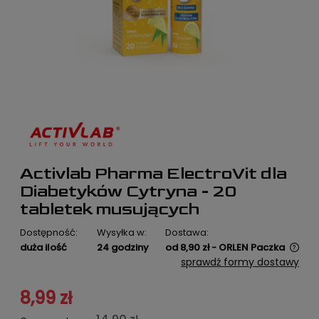
Activlab Pharma ElectroVit dla
Diabetyków Cytryna - 20
tabletek musujących
Dostępność:
Wysyłka w:
Dostawa:
duża ilość
24 godziny
od 8,90 zł
- ORLEN Paczka
Cena nie zawiera ewentualnych kosztów płatności
sprawdź formy dostawy
8,99 zł