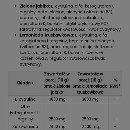
Zielone jabłko:
L-cytrulina, alfa-ketoglutaran L-
argininy, beta-alanina, niacyna (witamina B3),
aromaty, substancje słodzące: sukraloza,
acesulfam K; barwniki: błękit brylantowy FCF,
tartrazyna; regulator kwasowości: kwas cytrynowy.
Lemoniada truskawkowa:
L-cytrulina, alfa-
ketoglutaran L-argininy, beta-alanina, niacyna
(witamina B3), aromaty, substancje słodzące:
sukraloza, acesulfam K; barwniki: czerwień
koszenilowa A; regulator kwasowości: kwas
cytrynowy.
Zawartość w
Zawartość w
porcji (10 g)
porcji (10 g)
%
Składnik
Smak: Zielone
Smak: Lemoniada
RWS*
jabłko
truskawkowa
L-cytrulina
4000 mg
3000 mg
–
Alfa-
ketoglutaran L-
argininy
2500 mg
2500 mg
–
Beta-alanina
2400 mg
2400 mg
–