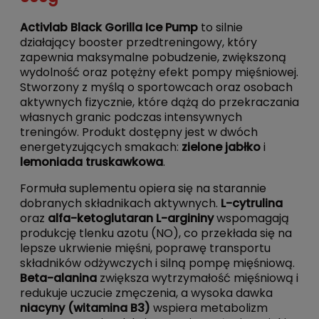
Activlab Black Gorilla Ice Pump
to silnie
działający booster przedtreningowy, który
zapewnia maksymalne pobudzenie, zwiększoną
wydolność oraz potężny efekt pompy mięśniowej.
Stworzony z myślą o sportowcach oraz osobach
aktywnych fizycznie, które dążą do przekraczania
własnych granic podczas intensywnych
treningów. Produkt dostępny jest w dwóch
energetyzujących smakach:
zielone jabłko
i
lemoniada truskawkowa
.
Formuła suplementu opiera się na starannie
dobranych składnikach aktywnych.
L-cytrulina
oraz
alfa-ketoglutaran L-argininy
wspomagają
produkcję tlenku azotu (NO), co przekłada się na
lepsze ukrwienie mięśni, poprawę transportu
składników odżywczych i silną pompę mięśniową.
Beta-alanina
zwiększa wytrzymałość mięśniową i
redukuje uczucie zmęczenia, a wysoka dawka
niacyny (witamina B3)
wspiera metabolizm