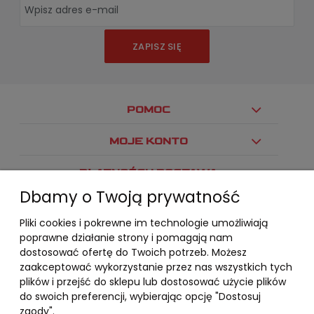
ZAPISZ SIĘ
POMOC
MOJE KONTO
PŁATNOŚCI I DOSTAWA
Dbamy o Twoją prywatność
INFORMACJE
Pliki cookies i pokrewne im technologie umożliwiają
O NAS
poprawne działanie strony i pomagają nam
dostosować ofertę do Twoich potrzeb. Możesz
zaakceptować wykorzystanie przez nas wszystkich tych
plików i przejść do sklepu lub dostosować użycie plików
do swoich preferencji, wybierając opcję "Dostosuj
zgody".