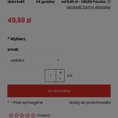
duża ilość
24 godziny
od 8,90 zł
- ORLEN Paczka
Cena nie zawiera ewentualnych kosztów płatności
sprawdź formy dostawy
49,99 zł
*
Wybierz
smak:
+
szt.
-
DO KOSZYKA
*
- Pole wymagane
dodaj do przechowalni
Ocena: