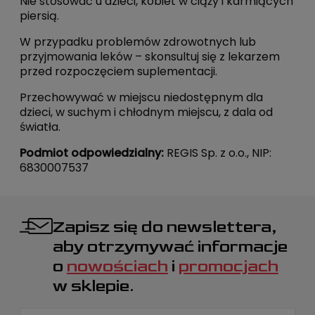
Nie stosować u dzieci, kobiet w ciąży i karmiących
piersią.
W przypadku problemów zdrowotnych lub
przyjmowania leków – skonsultuj się z lekarzem
przed rozpoczęciem suplementacji.
Przechowywać w miejscu niedostępnym dla
dzieci, w suchym i chłodnym miejscu, z dala od
światła.
Podmiot odpowiedzialny:
REGIS Sp. z o.o., NIP:
6830007537
Zapisz się do newslettera,
aby otrzymywać informacje
o
nowościach
i
promocjach
w sklepie.