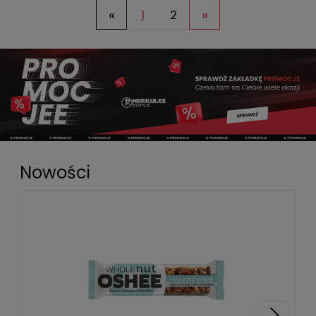
«
»
1
2
Nowości