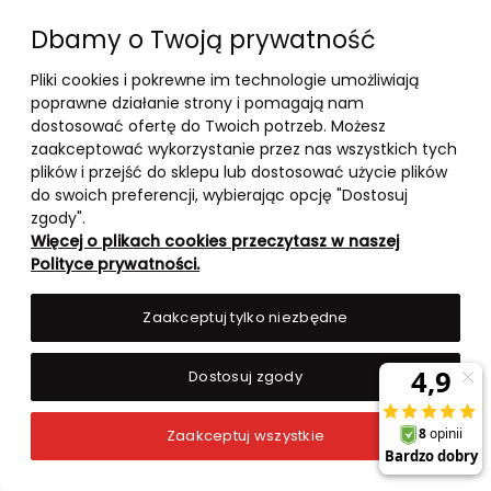
Dbamy o Twoją prywatność
Pliki cookies i pokrewne im technologie umożliwiają
10-03-2026
poprawne działanie strony i pomagają nam
-
dostosować ofertę do Twoich potrzeb. Możesz
zaakceptować wykorzystanie przez nas wszystkich tych
RANKING TOP 5 – BOOSTERY
plików i przejść do sklepu lub dostosować użycie plików
TESTOSTERONU 2026
do swoich preferencji, wybierając opcję "Dostosuj
zgody".
Więcej o plikach cookies przeczytasz w naszej
czytaj całość »
Polityce prywatności.
Zaakceptuj tylko niezbędne
Dostosuj zgody
Zaakceptuj wszystkie