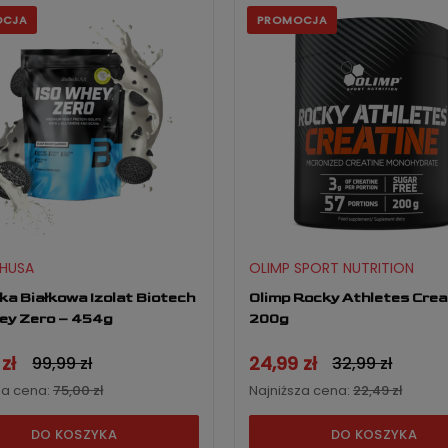
OCJA
PROMOCJA
HUSA
OLIMP SPORT NUTRITION
a Białkowa Izolat Biotech
Olimp Rocky Athletes Creat
ey Zero – 454g
200g
zł
24,99 zł
99,99 zł
32,99 zł
za cena:
75,00 zł
Najniższa cena:
22,49 zł
DO KOSZYKA
DO KOSZYKA