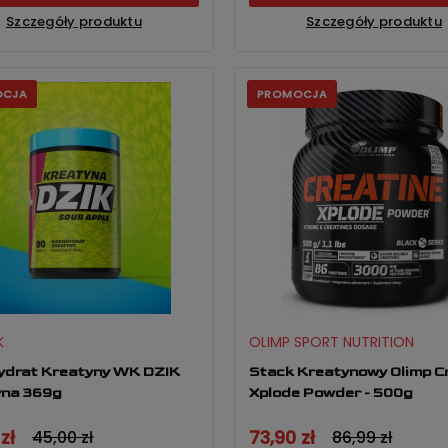
Szczegóły produktu
Szczegóły produktu
OCJA
PROMOCJA
K
OLIMP SPORT NUTRITION
ydrat Kreatyny WK DZIK
Stack Kreatynowy Olimp C
yna 369g
Xplode Powder - 500g
zł
73,90 zł
45,00 zł
86,99 zł