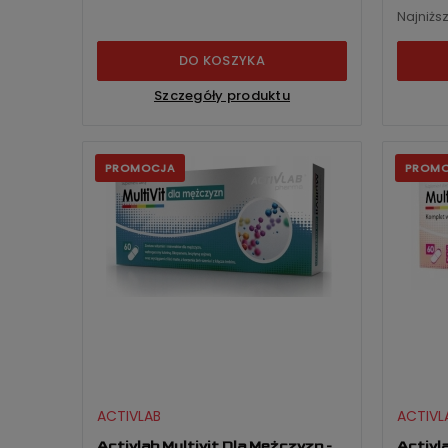
Najniżs
DO KOSZYKA
Szczegóły produktu
PROMOCJA
PROM
ACTIVLAB
ACTIVL
Activlab Multivit Dla Mężczyzn -
Activl