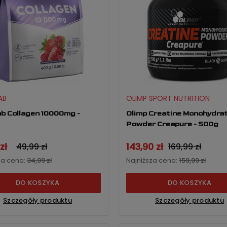
AB
OLIMP SPORT NUTRITION
ab Collagen 10000mg -
Olimp Creatine Monohydra
Powder Creapure - 500g
zł
143,90 zł
49,99 zł
169,99 zł
za cena:
34,99 zł
Najniższa cena:
159,99 zł
DO KOSZYKA
DO KOSZYKA
Szczegóły produktu
Szczegóły produktu