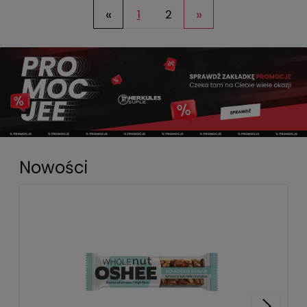
«
»
1
2
Nowości