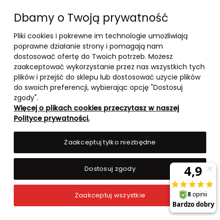
Dbamy o Twoją prywatność
Pliki cookies i pokrewne im technologie umożliwiają
10-03-2026
poprawne działanie strony i pomagają nam
-
dostosować ofertę do Twoich potrzeb. Możesz
zaakceptować wykorzystanie przez nas wszystkich tych
RANKING TOP 5 – BOOSTERY
plików i przejść do sklepu lub dostosować użycie plików
TESTOSTERONU 2026
do swoich preferencji, wybierając opcję "Dostosuj
zgody".
Więcej o plikach cookies przeczytasz w naszej
czytaj całość »
Polityce prywatności.
Zaakceptuj tylko niezbędne
Dostosuj zgody
Zaakceptuj wszystkie