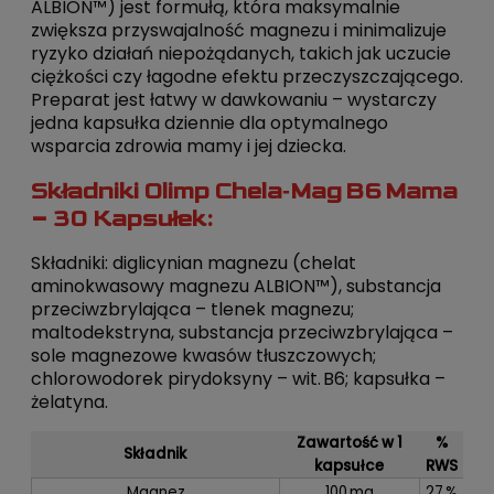
ALBION™) jest formułą, która maksymalnie
zwiększa przyswajalność magnezu i minimalizuje
ryzyko działań niepożądanych, takich jak uczucie
ciężkości czy łagodne efektu przeczyszczającego.
Preparat jest łatwy w dawkowaniu – wystarczy
jedna kapsułka dziennie dla optymalnego
wsparcia zdrowia mamy i jej dziecka.
Składniki Olimp Chela‑Mag B6 Mama
– 30 Kapsułek:
Składniki: diglicynian magnezu (chelat
aminokwasowy magnezu ALBION™), substancja
przeciwzbrylająca – tlenek magnezu;
maltodekstryna, substancja przeciwzbrylająca –
sole magnezowe kwasów tłuszczowych;
chlorowodorek pirydoksyny – wit. B6; kapsułka –
żelatyna.
Zawartość w 1
%
Składnik
kapsułce
RWS
Magnez
100 mg
27 %