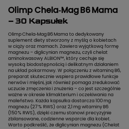
Olimp Chela‑Mag B6 Mama
– 30 Kapsułek
Olimp Chela‑Mag B6 Mama to dedykowany
suplement diety stworzony z myślą o kobietach
w ciąży oraz mamach. Zawiera wyjątkową formę
magnezu – diglicynian magnezu, czyli chelat
aminokwasowy ALBION™, który cechuje się
wysoką biodostępnością i delikatnym działaniem
na układ pokarmowy. W połączeniu z witaminą B6,
preparat skutecznie wspiera prawidłowe funkcje
nerwów i mięśni, jak również pomaga zredukować
uczucie zmęczenia i znużenia – co jest szczególnie
ważne w okresie klimakterium i oczekiwania na
maleństwo. Każda kapsułka dostarcza 100 mg
magnezu (27 % RWS) oraz 2,1 mg witaminy B6
(150 % RWS), dzięki czemu stanowi precyzyjnie
zbilansowane, codzienne wsparcie dla kobiet.
Warto podkreślić, że diglicynian magnezu (Chelat