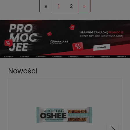
«
»
1
2
Nowości