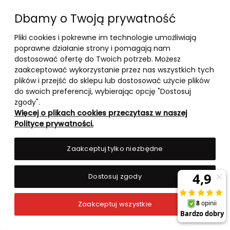
Dbamy o Twoją prywatność
Pliki cookies i pokrewne im technologie umożliwiają
10-03-2026
poprawne działanie strony i pomagają nam
-
dostosować ofertę do Twoich potrzeb. Możesz
zaakceptować wykorzystanie przez nas wszystkich tych
RANKING TOP 5 – BOOSTERY
plików i przejść do sklepu lub dostosować użycie plików
TESTOSTERONU 2026
do swoich preferencji, wybierając opcję "Dostosuj
zgody".
Więcej o plikach cookies przeczytasz w naszej
czytaj całość »
Polityce prywatności.
Zaakceptuj tylko niezbędne
Dostosuj zgody
Zaakceptuj wszystkie