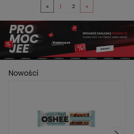
«
»
1
2
Nowości