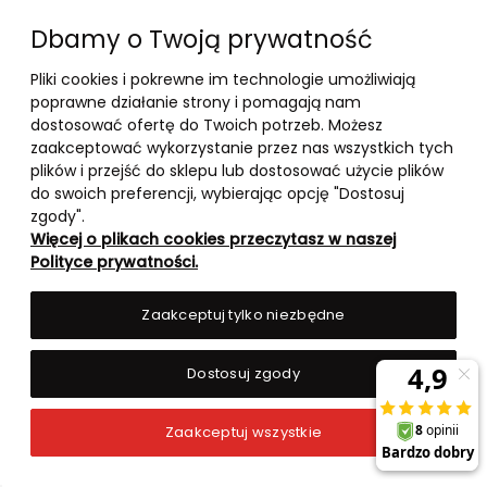
Dbamy o Twoją prywatność
Pliki cookies i pokrewne im technologie umożliwiają
10-03-2026
poprawne działanie strony i pomagają nam
-
dostosować ofertę do Twoich potrzeb. Możesz
zaakceptować wykorzystanie przez nas wszystkich tych
RANKING TOP 5 – BOOSTERY
plików i przejść do sklepu lub dostosować użycie plików
TESTOSTERONU 2026
do swoich preferencji, wybierając opcję "Dostosuj
zgody".
Więcej o plikach cookies przeczytasz w naszej
czytaj całość »
Polityce prywatności.
Zaakceptuj tylko niezbędne
Dostosuj zgody
Zaakceptuj wszystkie