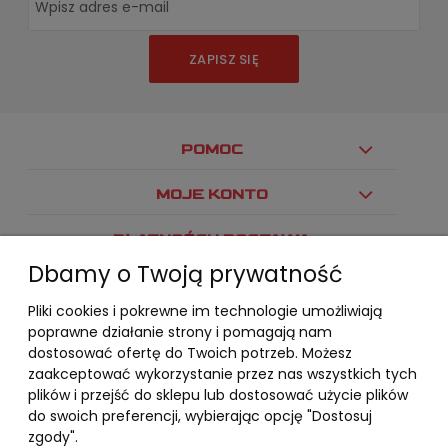
ZAPISZ SIĘ
POMOC
MOJE KONTO
PŁATNOŚCI I DOSTAWA
Dbamy o Twoją prywatność
INFORMACJE
Pliki cookies i pokrewne im technologie umożliwiają
O NAS
poprawne działanie strony i pomagają nam
dostosować ofertę do Twoich potrzeb. Możesz
zaakceptować wykorzystanie przez nas wszystkich tych
plików i przejść do sklepu lub dostosować użycie plików
do swoich preferencji, wybierając opcję "Dostosuj
zgody".