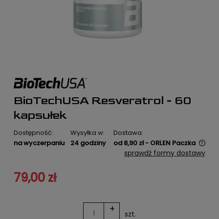
BioTechUSA Resveratrol - 60
kapsułek
Dostępność:
Wysyłka w:
Dostawa:
na wyczerpaniu
24 godziny
od 8,90 zł
- ORLEN Paczka
Cena nie zawiera ewentualnych kosztów płatności
sprawdź formy dostawy
79,00 zł
+
szt.