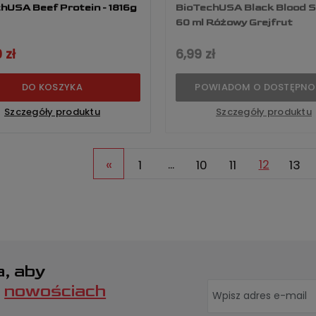
hUSA Beef Protein - 1816g
BioTechUSA Black Blood S
60 ml Różowy Grejfrut
 zł
6,99 zł
DO KOSZYKA
POWIADOM O DOSTĘPNO
Szczegóły produktu
Szczegóły produktu
«
1
...
10
11
12
13
a, aby
o
nowościach