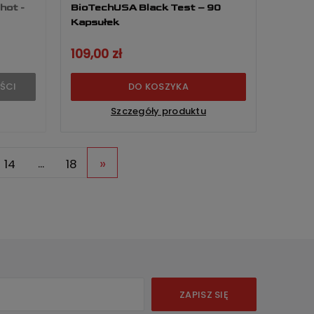
hot -
BioTechUSA Black Test – 90
Kapsułek
109,00 zł
ŚCI
DO KOSZYKA
Szczegóły produktu
»
14
...
18
ZAPISZ SIĘ