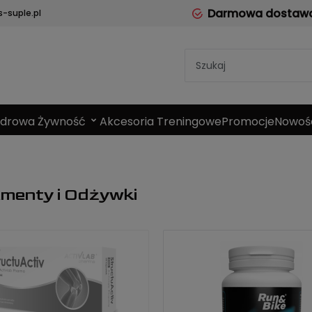
Darmowa dostawa 
-suple.pl
Zdrowa Żywność
Akcesoria Treningowe
Promocje
Nowoś
menty i Odżywki