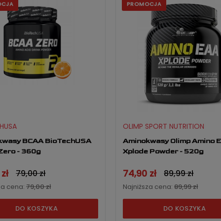
OCJA
PROMOCJA
HUSA
OLIMP SPORT NUTRITION
kwasy BCAA BioTechUSA
Aminokwasy Olimp Amino 
ero - 360g
Xplode Powder - 520g
zł
74,90 zł
79,00 zł
89,99 zł
za cena:
79,00 zł
Najniższa cena:
89,99 zł
DO KOSZYKA
DO KOSZYKA