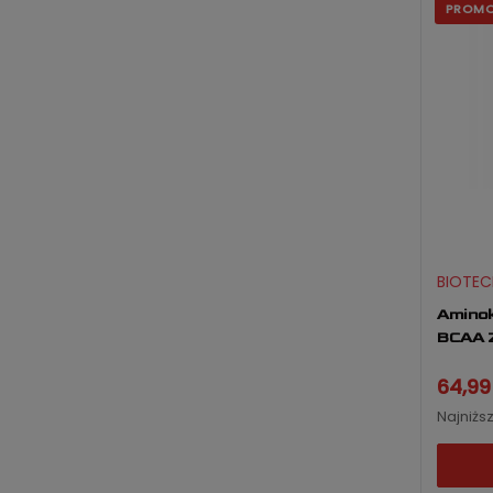
PROM
BIOTEC
Amino
BCAA Z
64,99 
Najniżs