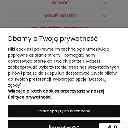
POMOC
MOJE KONTO
PŁATNOŚCI I DOSTAWA
Dbamy o Twoją prywatność
INFORMACJE
Pliki cookies i pokrewne im technologie umożliwiają
O NAS
poprawne działanie strony i pomagają nam
dostosować ofertę do Twoich potrzeb. Możesz
zaakceptować wykorzystanie przez nas wszystkich tych
plików i przejść do sklepu lub dostosować użycie plików
do swoich preferencji, wybierając opcję "Dostosuj
zgody".
Więcej o plikach cookies przeczytasz w naszej
Polityce prywatności.
Zaakceptuj tylko niezbędne
Dostosuj zgody